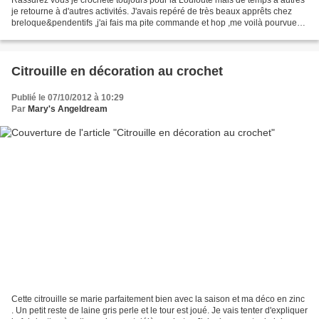
je retourne à d'autres activités. J'avais repéré de très beaux apprêts chez
breloque&pendentifs ,j'ai fais ma pite commande et hop ,me voilà pourvue
de jolies boucles d'oreilles...
Citrouille en décoration au crochet
Publié le 07/10/2012 à 10:29
Par
Mary's Angeldream
Cette citrouille se marie parfaitement bien avec la saison et ma déco en zinc
. Un petit reste de laine gris perle et le tour est joué. Je vais tenter d'expliquer