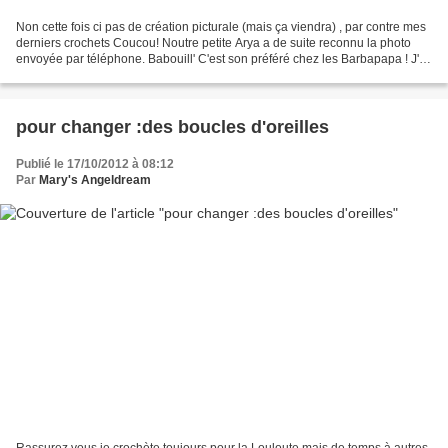
Non cette fois ci pas de création picturale (mais ça viendra) , par contre mes
derniers crochets Coucou! Noutre petite Arya a de suite reconnu la photo
envoyée par téléphone. Babouill' C'est son préféré chez les Barbapapa ! J'ai
trouvé cette laine magnifique...
pour changer :des boucles d'oreilles
Publié le 17/10/2012 à 08:12
Par
Mary's Angeldream
Rassurez vous je crochète toujours pour la Louloute mais de temps à autres