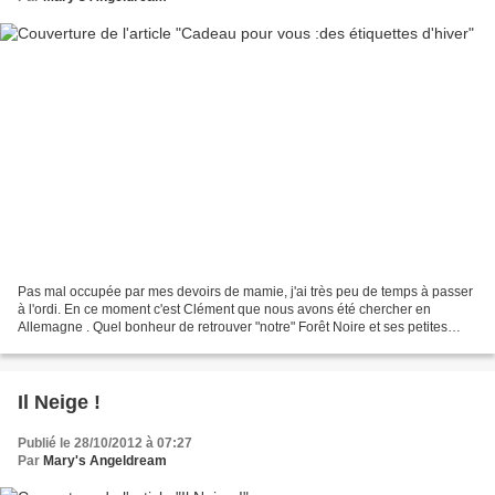
Pas mal occupée par mes devoirs de mamie, j'ai très peu de temps à passer
à l'ordi. En ce moment c'est Clément que nous avons été chercher en
Allemagne . Quel bonheur de retrouver "notre" Forêt Noire et ses petites
villes au charme médiéval et notre petit...
Il Neige !
Publié le 28/10/2012 à 07:27
Par
Mary's Angeldream