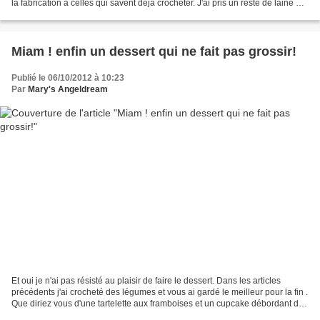
la fabrication à celles qui savent déjà crocheter. J'ai pris un reste de laine et
un crochet...
Miam ! enfin un dessert qui ne fait pas grossir!
Publié le 06/10/2012 à 10:23
Par
Mary's Angeldream
Et oui je n'ai pas résisté au plaisir de faire le dessert. Dans les articles
précédents j'ai crocheté des légumes et vous ai gardé le meilleur pour la fin .
Que diriez vous d'une tartelette aux framboises et un cupcake débordant de
crème chantilly . Et...