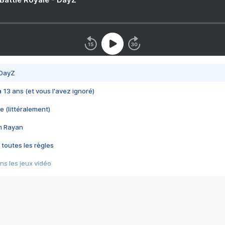
 DayZ
 a 13 ans (et vous l'avez ignoré)
e (littéralement)
im Rayan
 toutes les règles
s les jeux vidéo
us choquant de Rockstar ? - Le scandale BULLY
e plus moche de Steam
du RÊVE tourne au CAUCHEMAR