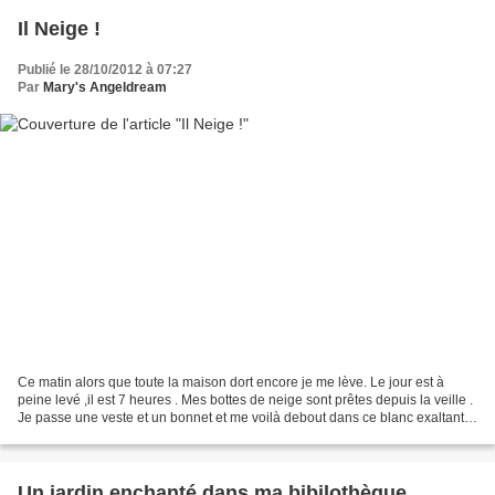
Il Neige !
Publié le 28/10/2012 à 07:27
Par
Mary's Angeldream
Ce matin alors que toute la maison dort encore je me lève. Le jour est à
peine levé ,il est 7 heures . Mes bottes de neige sont prêtes depuis la veille .
Je passe une veste et un bonnet et me voilà debout dans ce blanc exaltant
,le silence et seule. La...
Un jardin enchanté dans ma bibilothèque