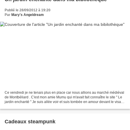
Publié le 28/09/2012 à 19:20
Par
Mary's Angeldream
Ce vendredi je ne tenais plus en place car nous allions au marché médiéval
de Montbéliard . C'est mon amie Mumu qui m'avait fait connaître le site " Le
jardin enchanté " Je suis allée voir et suis tombée en amour devant le visage
d'Elodie . Le Chat lui...
Cadeaux steampunk