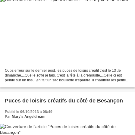
Oups erreur sur le dernier post, les puces de loisirs créatif c'est le 13 ,le
dimanche....Quelle sotte je fais. C'est la fête à la grenouille....Celle ci est
peinte sur un tissu ,en fait un sac bouillotte d'épautre. Il chauffera les petites
raideurs dans...
Puces de loisirs créatifs du côté de Besançon
Publié le 06/10/2013 à 08:49
Par
Mary's Angeldream