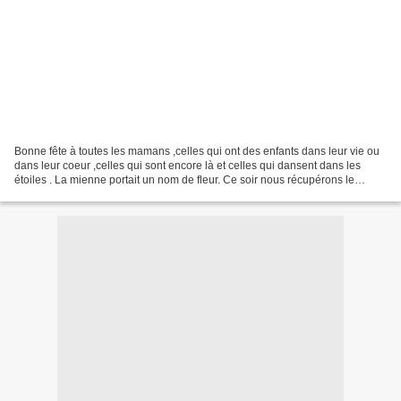
Bonne fête à toutes les mamans ,celles qui ont des enfants dans leur vie ou
dans leur coeur ,celles qui sont encore là et celles qui dansent dans les
étoiles . La mienne portait un nom de fleur. Ce soir nous récupérons le
loulou .Il va offrir à sa maman...