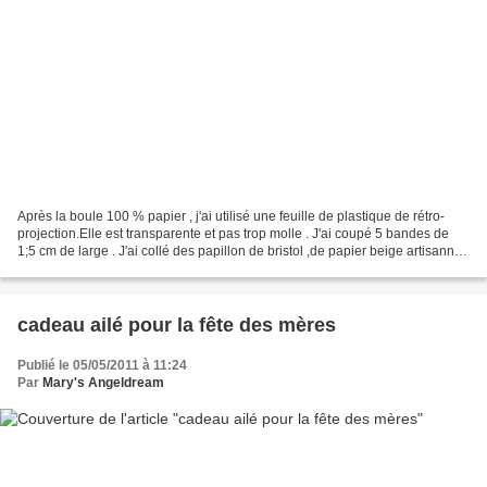
Après la boule 100 % papier , j'ai utilisé une feuille de plastique de rétro-
projection.Elle est transparente et pas trop molle . J'ai coupé 5 bandes de
1;5 cm de large . J'ai collé des papillon de bristol ,de papier beige artisannal
,de calque blanc...
cadeau ailé pour la fête des mères
Publié le 05/05/2011 à 11:24
Par
Mary's Angeldream