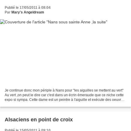
Publié le 17/05/2011 à 08:04
Par
Mary's Angeldream
Je continue donc mon périple à Nans pour "les aiguilles se mettent au vert"
Au vert ,on peut le dire car c'est dans un écrin émeraude que ce niche cette
expo si sympa. Cette dame est un peintre à l'aiguille et exécute des oeuvres
d'une finesse incroyable...
Alsaciens en point de croix
Publié le 15/05/2011 à 09:10