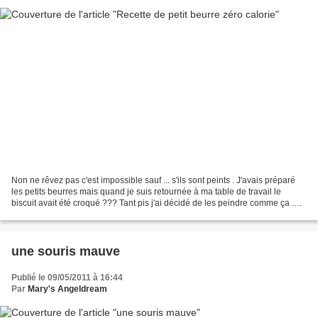
Non ne rêvez pas c'est impossible sauf ... s'ils sont peints . J'avais préparé
les petits beurres mais quand je suis retournée à ma table de travail le
biscuit avait été croqué ??? Tant pis j'ai décidé de les peindre comme ça .
J'ai dessiné mes gâteaux...
une souris mauve
Publié le 09/05/2011 à 16:44
Par
Mary's Angeldream