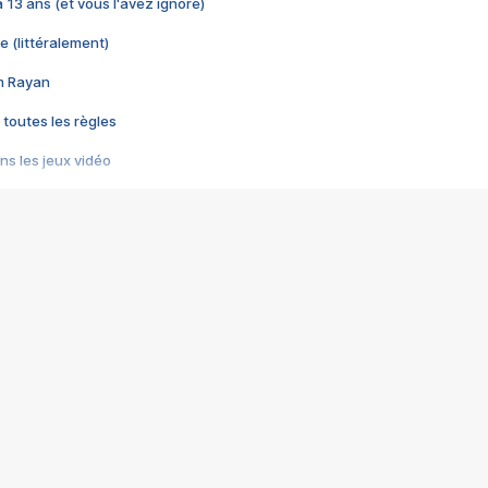
 a 13 ans (et vous l'avez ignoré)
e (littéralement)
im Rayan
 toutes les règles
s les jeux vidéo
us choquant de Rockstar ? - Le scandale BULLY
e plus moche de Steam
du RÊVE tourne au CAUCHEMAR
pendant 8 heures
it… à tort
umiliés par un jeu vidéo
ire - Final Fantasy 8
ti un empire - Age of Empires