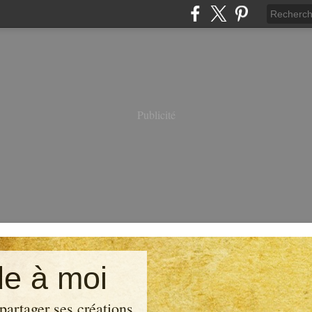
Publicité
e à moi
partager ses créations