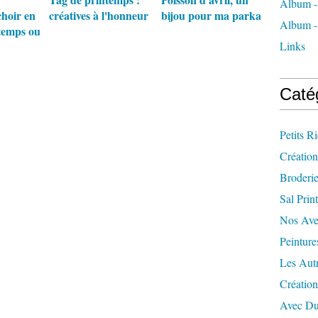
Album -
choir en
créatives à l'honneur
bijou pour ma parka
Album - 
temps ou
Links
Caté
Petits R
Création
Broderi
Sal Prin
Nos Ave
Peinture
Les Aut
Créatio
Avec Du