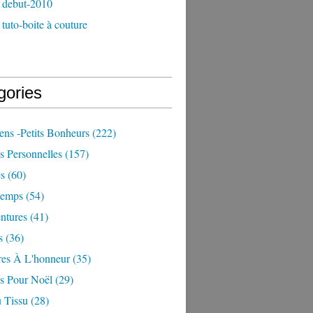
 debut-2010
tuto-boite à couture
gories
iens -petits Bonheurs
(222)
s Personnelles
(157)
es
(60)
temps
(54)
ntures
(41)
s
(36)
res À L'honneur
(35)
ns Pour Noël
(29)
 Tissu
(28)