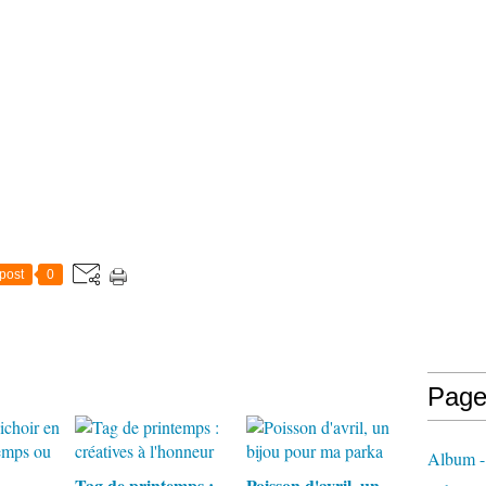
post
0
Page
Album - 
Tag de printemps :
Poisson d'avril, un