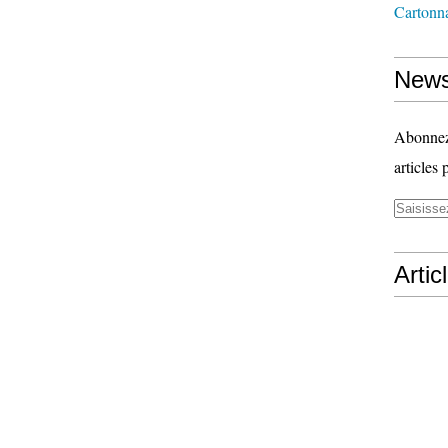
Cartonn
News
Abonnez-
articles 
Artic