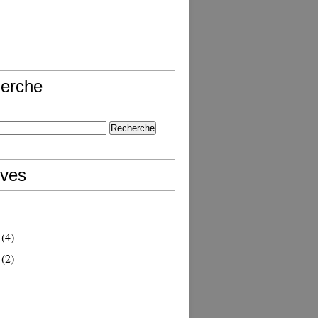
erche
ives
(4)
(2)