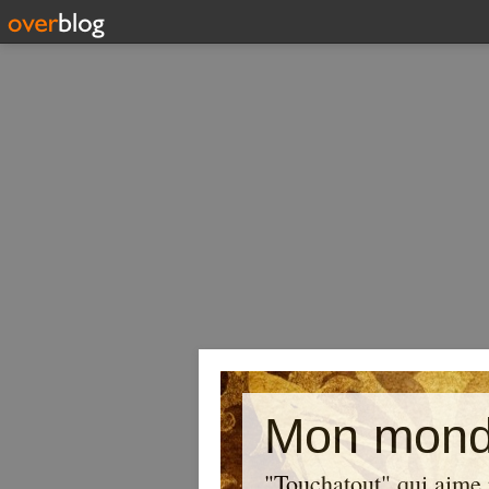
Mon mond
"Touchatout" qui aime 