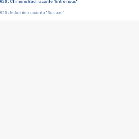
#26 : Chimène Badi raconte "Entre nous"
#25 : Indochine raconte "3e sexe"
#24 : Zaho raconte "C'est chelou"
#23 : Patrick Bruel raconte "Au café des délices"
#22 : Kyo raconte "Le chemin"
#21 : Nolwenn Leroy raconte "Cassé"
#20 : Patrick Hernandez raconte "Born to be alive"
#19 : Lorie raconte "Près de moi"
#18 : Michael Jones raconte "A nos actes manqués" (avec Jean-Jacque
#17 : Khaled raconte "Aïcha"
#16 : Corneille raconte "Parce qu'on vient de loin"
#15 : Indochine raconte "L'aventurier"
14 : Lorie raconte "Sur un air latino"