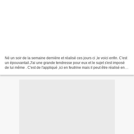
Né un soir de la semaine dernière et réalisé ces jours ci ,le voici enfin. C'est
un épouvantail.J'ai une grande tendresse pour eux et le sujet s'est imposé
de lui même . C'est de l'appliqué ,ici en feutrine mais il peut être réalisé en
tissu. La vlieseline...