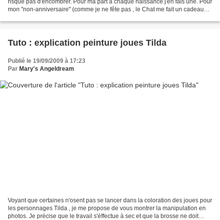
risque pas d'encombrer. Pour ma part à chaque naissance j'en fais une. Pour
mon "non-anniversaire" (comme je ne fête pas , le Chat me fait un cadeau
avant) ,mon chéri m'a offert...
Tuto : explication peinture joues Tilda
Publié le 19/09/2009 à 17:23
Par
Mary's Angeldream
Voyant que certaines n'osent pas se lancer dans la coloration des joues pour
les personnages Tilda , je me propose de vous montrer la manipulation en
photos. Je précise que le travail s'éffectue à sec et que la brosse ne doit