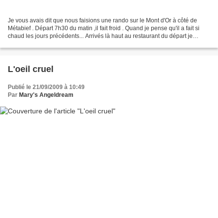
Je vous avais dit que nous faisions une rando sur le Mont d'Or à côté de
Métabief . Départ 7h30 du matin ,il fait froid . Quand je pense qu'il a fait si
chaud les jours précédents... Arrivés là haut au restaurant du départ je
regrette vivement de n'avoir...
L'oeil cruel
Publié le 21/09/2009 à 10:49
Par
Mary's Angeldream