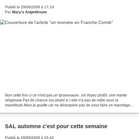
Publié le 29/09/2009 à 17:14
Par
Mary's Angeldream
Non cette fois ci ce n'est pas un tyranosaure...lol Voyez plutôt. une mante
religieuse.Pas de chance (ou plutot si ) elle n'a pas de mâle sous la
mandibule.Mais je guette car ne désespère pas de vous faire un reportage à
la "national géo"
SAL automne c'est pour cette semaine
Publié le 28/09/2009 à 10:42