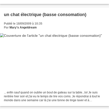
jamais être mouillée (sauf...
un chat électrique (basse consomation)
Publié le 18/09/2009 à 10:35
Par
Mary's Angeldream
... enfin sauf quand on oublie un bout de gateau sur la table...lol Je suis
rentrée hier soir et j'ai eu le temps de lire vos coms. Je répondrai à tout le
monde dans une semaine car là j'ai une tonne de linge laver et à
repasser,refaire les sacs pour...