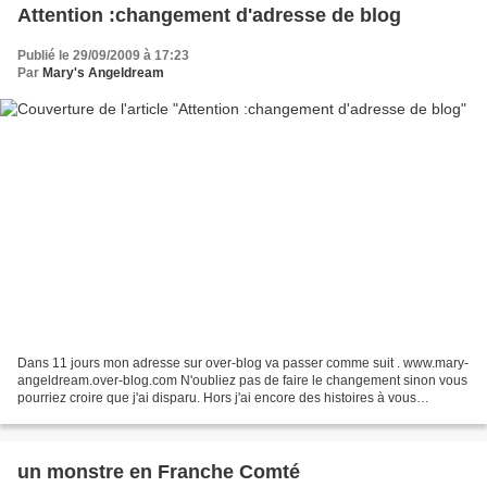
Attention :changement d'adresse de blog
Publié le 29/09/2009 à 17:23
Par
Mary's Angeldream
Dans 11 jours mon adresse sur over-blog va passer comme suit . www.mary-
angeldream.over-blog.com N'oubliez pas de faire le changement sinon vous
pourriez croire que j'ai disparu. Hors j'ai encore des histoires à vous
raconter...et un SAL à diffuser ....
un monstre en Franche Comté