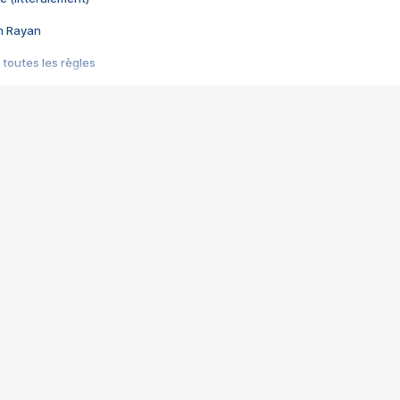
im Rayan
 toutes les règles
s les jeux vidéo
us choquant de Rockstar ? - Le scandale BULLY
e plus moche de Steam
du RÊVE tourne au CAUCHEMAR
pendant 8 heures
it… à tort
umiliés par un jeu vidéo
ire - Final Fantasy 8
ti un empire - Age of Empires
story DOFUS