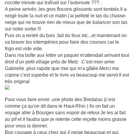
cocotte minute qui traînait sur l'autoroute ??? .
A peine arrivés ,les gros flocons glissants sont tombés.Il a
neigé toute la nuit et ce matin j'ai pelleté le tas du chasse-
neige qui ne trouve rien de mieux que de balancer son tas
sur notre sortie !!!
Puis on a rentré du bois ,fait du feux etc...et maintenant on
va braver les intempéries pour faire des courses car le
frigo est vide vide.
Dans ma boîte aux lettre un paquet m'attendait arrivant tout
droit d'un petit village près de Metz .C'est mon amie
Gabrielle ,plus rapide que moi qui m'a gâtée.Merci ma
copine c'est superbe et le livre va beaucoup me servir.Il est
très original
Pour vous faire envie ,une photo des Bredalas (c'est
comme ça qu'on dit dans le Haut-Rhin ) Ils on fait un
voyage aller à Bourges sans espoir de retour.Je les ai fait
au pif et il faudra que je retente cette reçette moins grasse
pour vous la donner.
Bon courage à ceux chez qui il neige beaucoup et qui