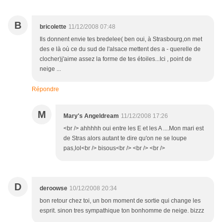
B
bricolette
11/12/2008 07:48
Ils donnent envie tes bredelee( ben oui, à Strasbourg,on met
des e là où ce du sud de l'alsace mettent des a - querelle de
clocher)j'aime assez la forme de tes étoiles...Ici , point de
neige ...
Répondre
M
Mary's Angeldream
11/12/2008 17:26
<br /> ahhhhh oui entre les E et les A ....Mon mari est
de Stras alors autant te dire qu'on ne se loupe
pas,lol<br /> bisous<br /> <br /> <br />
D
deroowse
10/12/2008 20:34
bon retour chez toi, un bon moment de sortie qui change les
esprit. sinon tres sympathique ton bonhomme de neige. bizzz