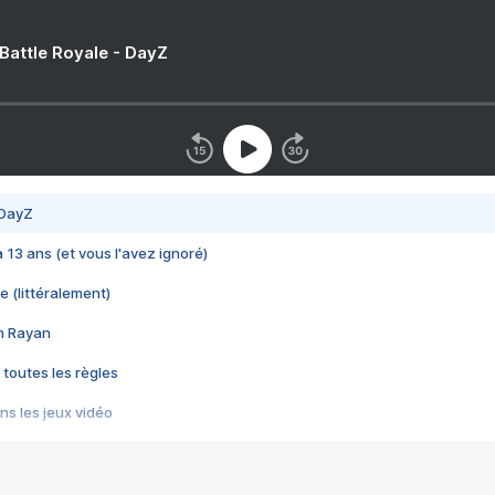
 Battle Royale - DayZ
 DayZ
 a 13 ans (et vous l'avez ignoré)
e (littéralement)
im Rayan
 toutes les règles
s les jeux vidéo
us choquant de Rockstar ? - Le scandale BULLY
e plus moche de Steam