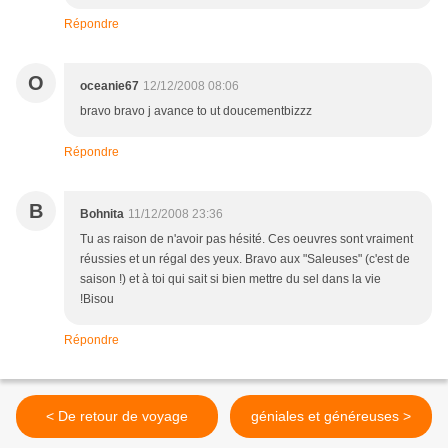
Répondre
O
oceanie67
12/12/2008 08:06
bravo bravo j avance to ut doucementbizzz
Répondre
B
Bohnita
11/12/2008 23:36
Tu as raison de n'avoir pas hésité. Ces oeuvres sont vraiment
réussies et un régal des yeux. Bravo aux "Saleuses" (c'est de
saison !) et à toi qui sait si bien mettre du sel dans la vie
!Bisou
Répondre
< De retour de voyage
géniales et généreuses >