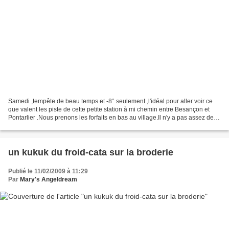
Samedi ,tempête de beau temps et -8° seulement ,l'idéal pour aller voir ce
que valent les piste de cette petite station à mi chemin entre Besançon et
Pontarlier .Nous prenons les forfaits en bas au village.Il n'y a pas assez de
neige pour démarrer de...
un kukuk du froid-cata sur la broderie
Publié le 11/02/2009 à 11:29
Par
Mary's Angeldream