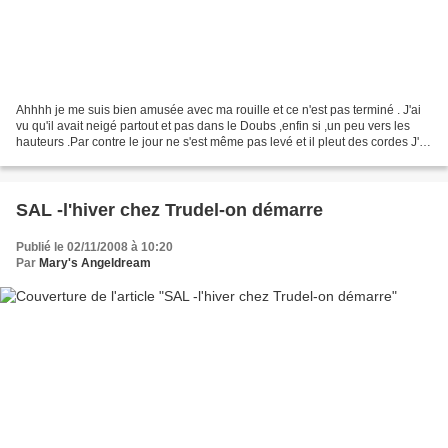
Ahhhh je me suis bien amusée avec ma rouille et ce n'est pas terminé . J'ai
vu qu'il avait neigé partout et pas dans le Doubs ,enfin si ,un peu vers les
hauteurs .Par contre le jour ne s'est même pas levé et il pleut des cordes J'ai
commencé une broderie...
SAL -l'hiver chez Trudel-on démarre
Publié le 02/11/2008 à 10:20
Par
Mary's Angeldream