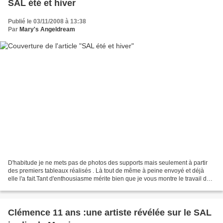
SAL été et hiver
Publié le 03/11/2008 à 13:38
Par
Mary's Angeldream
D'habitude je ne mets pas de photos des supports mais seulement à partir
des premiers tableaux réalisés . Là tout de même à peine envoyé et déjà
elle l'a fait.Tant d'enthousiasme mérite bien que je vous montre le travail de
Cagouline qui est superbe.Ca...
Clémence 11 ans :une artiste révélée sur le SAL