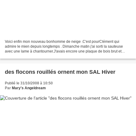
Voici enfin mon nouveau bonhomme de neige .C'est pourClément qui
admire le mien depuis longtemps . Dimanche matin j'ai sorti la sauteuse
avec une lame à chantourner.J'avais encore une plaque de bois brut et
après un coup de crayon j'ai scié.J'ai laissé...
des flocons rouillés ornent mon SAL Hiver
Publié le 31/10/2008 à 10:50
Par
Mary's Angeldream