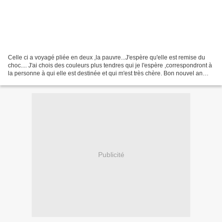
Celle ci a voyagé pliée en deux ,la pauvre...J'espère qu'elle est remise du
choc.... J'ai chois des couleurs plus tendres qui je l'espère ,correspondront à
la personne à qui elle est destinée et qui m'est très chère. Bon nouvel an
chinois à Dany et Li-Mei...
Publicité