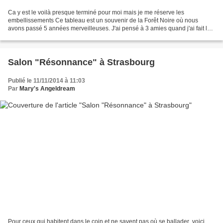
Ca y est le voilà presque terminé pour moi mais je me réserve les
embellissements Ce tableau est un souvenir de la Forêt Noire où nous
avons passé 5 années merveilleuses. J'ai pensé à 3 amies quand j'ai fait le
nounours. Muriel , ( ) et Malika rencontrées...
Salon "Résonnance" à Strasbourg
Publié le 11/11/2014 à 11:03
Par
Mary's Angeldream
Pour ceux qui habitent dans le coin et ne savent pas où se ballader ,voici