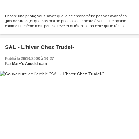
Encore une photo; Vous savez que je ne chronomètre pas vos avancées
,pas de stress ,et que pas mal de photos sont encore à venir . Incroyable
comme un même motif peut se révéler différent selon celle qui le réalise.
Nicole a utilisé des paillettes pour...
SAL - L'hiver Chez Trudel-
Publié le 26/10/2008 à 10:27
Par
Mary's Angeldream