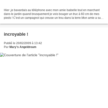
Hier ,je bavardais au téléphone avec mon amie Isabelle tout en marchant
dans le jardin quand brusquement je vois bouger un truc à 60 cm de mes
pieds ! C'est un campagnol qui creuse un trou dans la terre.Mon amie a suivi
le périple au téléphone et je suppose...
incroyable !
Publié le 20/02/2009 à 13:42
Par
Mary's Angeldream