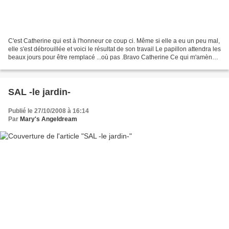
C'est Catherine qui est à l'honneur ce coup ci. Même si elle a eu un peu mal,
elle s'est débrouillée et voici le résultat de son travail Le papillon attendra les
beaux jours pour être remplacé ...où pas .Bravo Catherine Ce qui m'amène à
vous dire que...
SAL -le jardin-
Publié le 27/10/2008 à 16:14
Par
Mary's Angeldream