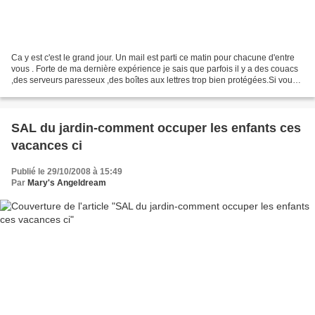
Ca y est c'est le grand jour. Un mail est parti ce matin pour chacune d'entre
vous . Forte de ma dernière expérience je sais que parfois il y a des couacs
,des serveurs paresseux ,des boîtes aux lettres trop bien protégées.Si vous
n'avez pas eu le mail...
SAL du jardin-comment occuper les enfants ces
vacances ci
Publié le 29/10/2008 à 15:49
Par
Mary's Angeldream