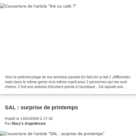
Voici le petit bricolage de ma semaine passée.En fait j'en ai fait 2 ,différentes
mais dans le même genre et le même esprit pour 2 personnes qui me sont
chères. C'est une ardoise d'écoliers peinte à l'acrylique . J'ai rajouté une
craie et hop.Côté chaussette...
SAL : surprise de printemps
Publié le 13/03/2009 à 17:36
Par
Mary's Angeldream