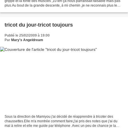
grippe et la fonte des muscles ,10 km ça nous parraissait faisable mais pas
plus.Au bout de la grande descente, à mi chemin ,je ne reconnais plus le
paysage.Puis nous passons devant...
tricot du jour-tricot toujours
Publié le 25/02/2009 à 19:00
Par
Mary's Angeldream
Sous la direction de Mamiyou j'ai décidé de réapprendre à tricoter des
chaussettes.Elle m'a montrée comment faire,j'ai pris des notes que j'ai du
mal à relire et elle me guide par téléphone .Avec un peu de chance je la