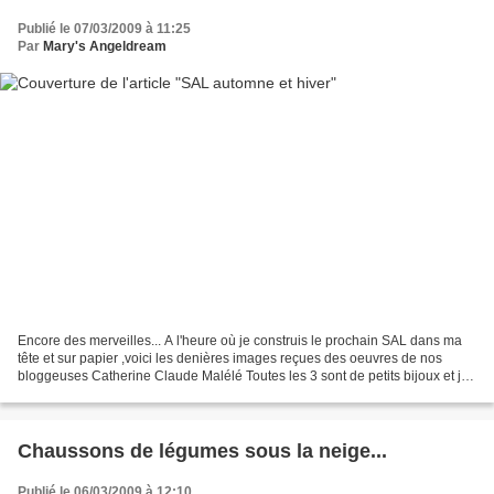
Publié le 07/03/2009 à 11:25
Par
Mary's Angeldream
Encore des merveilles... A l'heure où je construis le prochain SAL dans ma
tête et sur papier ,voici les denières images reçues des oeuvres de nos
bloggeuses Catherine Claude Malélé Toutes les 3 sont de petits bijoux et je
vous laisse admirer les détails...
Chaussons de légumes sous la neige...
Publié le 06/03/2009 à 12:10