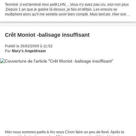
Terminé ,il est terminé mon petit LHN . ..Vous n'y avez pas cru ,moi non plus
.Depuis 1 an que je galère là dessus ,je fais et défais .Les erreurs se
multiplient alors qu'il me semble avoir bien compté .Mais tant pis .Hier soir
tard je me suis piquée...
Crêt Moniot -balisage insuffisant
Publié le 26/02/2009 à 11:52
Par
Mary's Angeldream
Hier nous sommes partis à Arc sous Cicon faire un peu de fond. Après la