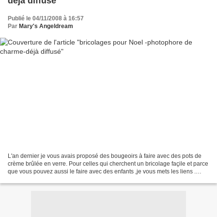
déjà diffusé
Publié le 04/11/2008 à 16:57
Par
Mary's Angeldream
L'an dernier je vous avais proposé des bougeoirs à faire avec des pots de
crème brûlée en verre. Pour celles qui cherchent un bricolage façile et parce
que vous pouvez aussi le faire avec des enfants ,je vous mets les liens .
http://www.mary-angeldream.net/article-13933718.html...