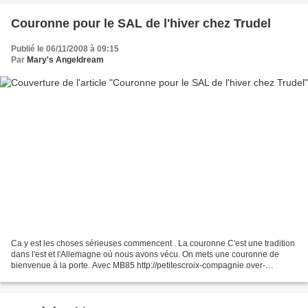
Couronne pour le SAL de l'hiver chez Trudel
Publié le 06/11/2008 à 09:15
Par
Mary's Angeldream
Ca y est les choses sérieuses commencent . La couronne C'est une tradition
dans l'est et l'Allemagne où nous avons vécu. On mets une couronne de
bienvenue à la porte. Avec MB85 http://petitescroix-compagnie.over-
blog.com/ ) nous en avons fait des bricolages...