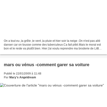
On a tout eu ,la grêle ,le vent ,la pluie et hier soir la neige .On n'est pas allé
danser car on tousse comme des tuberculeux.Ca fait pitié.Mais le moral est
bon et le reste va plutôt bien. Hier j'ai voulu reprendre ma broderie de Little
house needlework...
mars ou vénus -comment garer sa voiture
Publié le 22/01/2009 à 11:48
Par
Mary's Angeldream