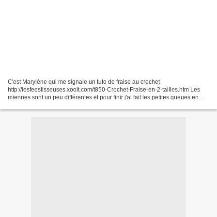
C'est Marylène qui me signale un tuto de fraise au crochet
http://lesfeestisseuses.xooit.com/t850-Crochet-Fraise-en-2-tailles.htm Les
miennes sont un peu différentes et pour finir j'ai fait les petites queues en
feutrine.J'avais très peu de temps ces...