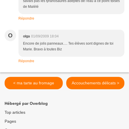
savais pas les tyranosaures adeptes de l'eau à ce point !Bises
de Malélé
Répondre
O
olga
01/09/2009 18:04
Encore de jolis panneaux..... Tes élèves sont dignes de toi
Marie. Bravo à toutes Biz
Répondre
< ma tarte au fromage
Accouchements délicats >
Hébergé par Overblog
Top articles
Pages