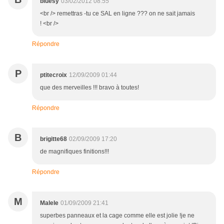
bluesy
03/02/2012 08:55
<br /> remettras -tu ce SAL en ligne ??? on ne sait jamais
! <br />
Répondre
P
ptitecroix
12/09/2009 01:44
que des merveilles !!! bravo à toutes!
Répondre
B
brigitte68
02/09/2009 17:20
de magnifiques finitions!!!
Répondre
M
Malele
01/09/2009 21:41
superbes panneaux et la cage comme elle est jolie !je ne