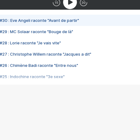
#30 : Eve Angeli raconte "Avant de partir"
#29 : MC Solaar raconte "Bouge de là"
28 : Lorie raconte "Je vais vite"
#27 : Christophe Willem raconte "Jacques a dit"
#26 : Chimène Badi raconte "Entre nous"
#25 : Indochine raconte "3e sexe"
#24 : Zaho raconte "C'est chelou"
#23 : Patrick Bruel raconte "Au café des délices"
#22 : Kyo raconte "Le chemin"
#21 : Nolwenn Leroy raconte "Cassé"
#20 : Patrick Hernandez raconte "Born to be alive"