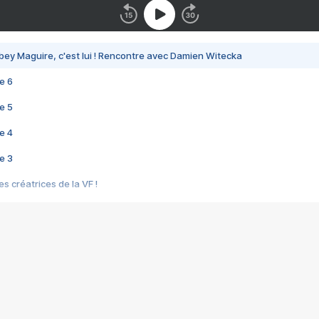
bey Maguire, c'est lui ! Rencontre avec Damien Witecka
e 6
e 5
e 4
e 3
s créatrices de la VF !
e 2
e 1
e Mektoub My Love arrive enfin ! Rencontre avec Shaïn Boumedine et Sal
i : après Toni en famille
elle réalise le bouleversant Dites lui que je l'aime