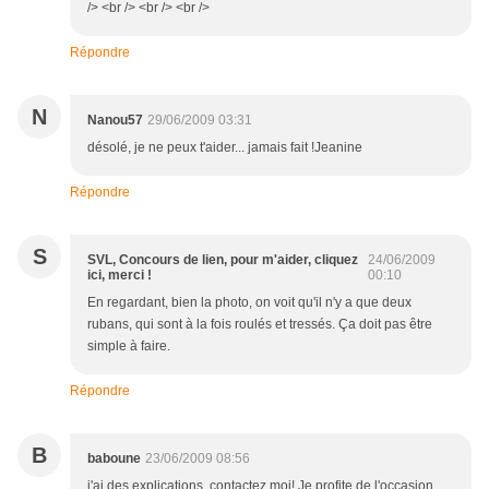
/> <br /> <br /> <br />
Répondre
N
Nanou57
29/06/2009 03:31
désolé, je ne peux t'aider... jamais fait !Jeanine
Répondre
S
SVL, Concours de lien, pour m'aider, cliquez
24/06/2009
ici, merci !
00:10
En regardant, bien la photo, on voit qu'il n'y a que deux
rubans, qui sont à la fois roulés et tressés. Ça doit pas être
simple à faire.
Répondre
B
baboune
23/06/2009 08:56
j'ai des explications. contactez moi! Je profite de l'occasion