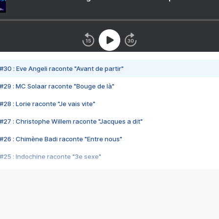
#30 : Eve Angeli raconte "Avant de partir"
#29 : MC Solaar raconte "Bouge de là"
28 : Lorie raconte "Je vais vite"
#27 : Christophe Willem raconte "Jacques a dit"
#26 : Chimène Badi raconte "Entre nous"
#25 : Indochine raconte "3e sexe"
#24 : Zaho raconte "C'est chelou"
#23 : Patrick Bruel raconte "Au café des délices"
#22 : Kyo raconte "Le chemin"