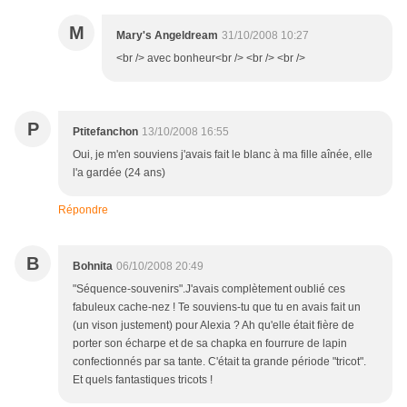
M
Mary's Angeldream
31/10/2008 10:27
<br /> avec bonheur<br /> <br /> <br />
P
Ptitefanchon
13/10/2008 16:55
Oui, je m'en souviens j'avais fait le blanc à ma fille aînée, elle
l'a gardée (24 ans)
Répondre
B
Bohnita
06/10/2008 20:49
"Séquence-souvenirs".J'avais complètement oublié ces
fabuleux cache-nez ! Te souviens-tu que tu en avais fait un
(un vison justement) pour Alexia ? Ah qu'elle était fière de
porter son écharpe et de sa chapka en fourrure de lapin
confectionnés par sa tante. C'était ta grande période "tricot".
Et quels fantastiques tricots !