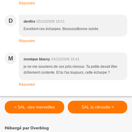
Répondre
D
denfire
05/10/2008 18:51
Excellent ces écharpes. BisousssBonne soirée
Répondre
M
monique bluesy
04/10/2008 18:41
je ne me souviens de ces jolis minous. Ta petite devait être
drôlement contente. Et tu l'as toujours, cette écharpe ?
Répondre
< SAL -des merveilles
SAL la citrouille >
Hébergé par Overblog