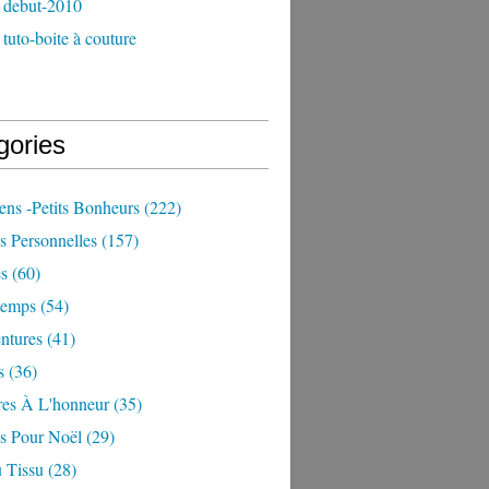
 debut-2010
tuto-boite à couture
gories
iens -petits Bonheurs
(222)
s Personnelles
(157)
es
(60)
temps
(54)
ntures
(41)
s
(36)
res À L'honneur
(35)
ns Pour Noël
(29)
 Tissu
(28)