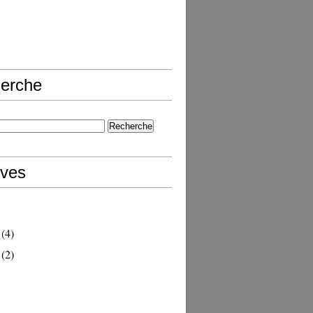
erche
ives
(4)
(2)