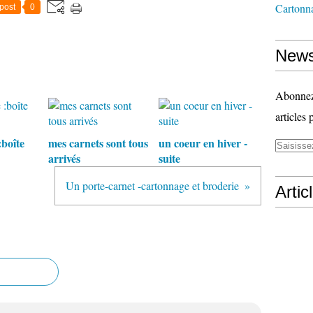
Cartonn
post
0
News
Abonnez-
articles 
boîte
mes carnets sont tous
un coeur en hiver -
arrivés
suite
Un porte-carnet -cartonnage et broderie
Artic