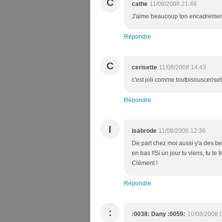
C
cathe
11/08/2008 21:46
J'aime beaucoup ton encadrement
Répondre
C
cerisette
11/08/2008 14:43
c'est joli comme toutbisousceriset
Répondre
I
isabrode
11/08/2008 12:36
De part chez moi aussi y'a des be
en bas !!Si un jour tu viens, tu t
Clément !
Répondre
:
:0038: Dany :0059:
10/08/2008 