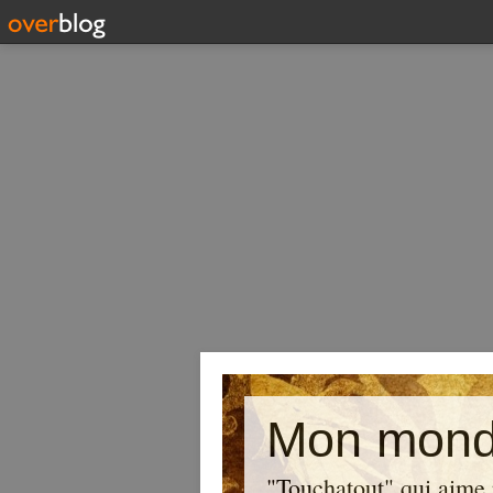
Mon mond
"Touchatout" qui aime 