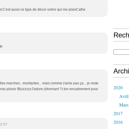
.C'est aussi ce type de décor sobre qui me plaisCathe
Rech
te
Arch
lles marches.. montantes... mais comme j'aime pas ça... je reste
2020
e feras plaisir !BizzzzzzJ'adore (étonnant ?) ton encadrement pour
Avril
Mars
2017
2016
02:57