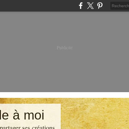
Publicité
e à moi
partager ses créations