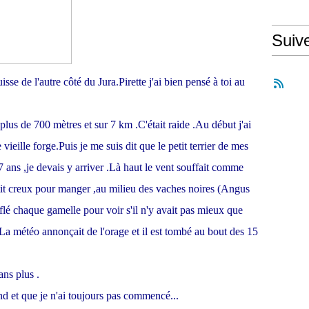
Suiv
e de l'autre côté du Jura.Pirette j'ai bien pensé à toi au
us de 700 mètres et sur 7 km .C'était raide .Au début j'ai
ieille forge.Puis je me suis dit que le petit terrier de mes
7 ans ,je devais y arriver .Là haut le vent souffait comme
it creux pour manger ,au milieu des vaches noires (Angus
iflé chaque gamelle pour voir s'il n'y avait pas mieux que
.La météo annonçait de l'orage et il est tombé au bout des 15
ans plus .
nd et que je n'ai toujours pas commencé...