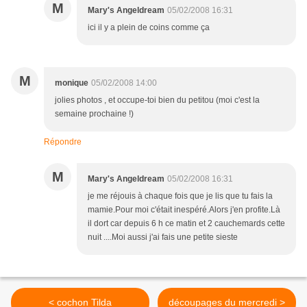
M
Mary's Angeldream
05/02/2008 16:31
ici il y a plein de coins comme ça
M
monique
05/02/2008 14:00
jolies photos , et occupe-toi bien du petitou (moi c'est la
semaine prochaine !)
Répondre
M
Mary's Angeldream
05/02/2008 16:31
je me réjouis à chaque fois que je lis que tu fais la
mamie.Pour moi c'était inespéré.Alors j'en profite.Là
il dort car depuis 6 h ce matin et 2 cauchemards cette
nuit ....Moi aussi j'ai fais une petite sieste
< cochon Tilda
découpages du mercredi >