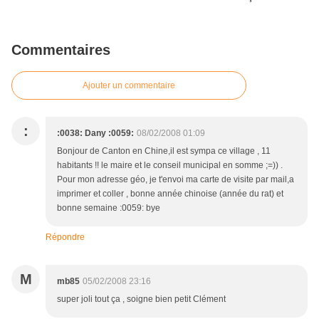
Commentaires
Ajouter un commentaire
:
:0038: Dany :0059:
08/02/2008 01:09
Bonjour de Canton en Chine,il est sympa ce village , 11
habitants !! le maire et le conseil municipal en somme ;=)) .
Pour mon adresse géo, je t'envoi ma carte de visite par mail,a
imprimer et coller , bonne année chinoise (année du rat) et
bonne semaine :0059: bye
Répondre
M
mb85
05/02/2008 23:16
super joli tout ça , soigne bien petit Clément