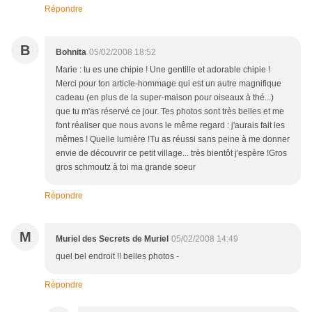
Répondre
B
Bohnita
05/02/2008 18:52
Marie : tu es une chipie ! Une gentille et adorable chipie !
Merci pour ton article-hommage qui est un autre magnifique
cadeau (en plus de la super-maison pour oiseaux à thé...)
que tu m'as réservé ce jour. Tes photos sont très belles et me
font réaliser que nous avons le même regard : j'aurais fait les
mêmes ! Quelle lumière !Tu as réussi sans peine à me donner
envie de découvrir ce petit village... très bientôt j'espère !Gros
gros schmoutz à toi ma grande soeur
Répondre
M
Muriel des Secrets de Muriel
05/02/2008 14:49
quel bel endroit !! belles photos -
Répondre