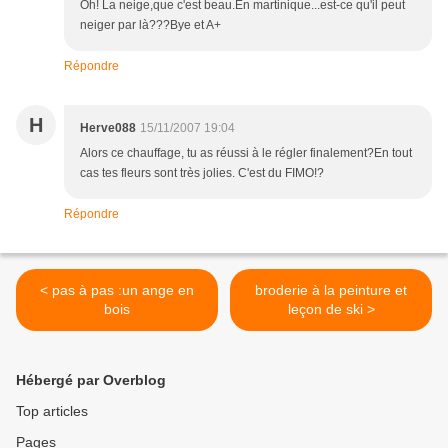
Oh! La neige,que c'est beau.En martinique...est-ce qu'il peut
neiger par là???Bye et A+
Répondre
H
Herve088
15/11/2007 19:04
Alors ce chauffage, tu as réussi à le régler finalement?En tout
cas tes fleurs sont très jolies. C'est du FIMO!?
Répondre
< pas à pas :un ange en
broderie à la peinture et
bois
leçon de ski >
Hébergé par Overblog
Top articles
Pages