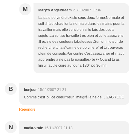
M
Mary's Angeldream
21/11/2007 11:36
La pâte polymère existe sous deux forme.Normale et
soft .Il faut chauffer la normale dans les mains pour la
travailler mais elle tient bien si tu fais des petits
sujets .La soft se travaille très bien et colle assez vite
.Il existe des couleurs fabuleuses .Sur ton moteur de
recherche tu fais"canne de polymère" et tu trouveras
plein de conseils.Par contre c'est assez cher et il faut
apprendre à ne pas la gaspiller.<br /> Quand tu as
fini ,il faut le cuire au four à 130° pd 30 mn
B
bonjour
15/11/2007 21:21
Comme c'est joli ce coeur fleuri malgré la neige !LIZAGRECE
Répondre
N
nadia-vraie
15/11/2007 21:18