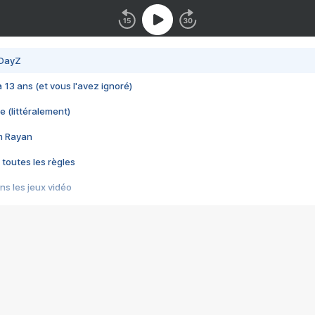
 DayZ
 a 13 ans (et vous l'avez ignoré)
e (littéralement)
im Rayan
 toutes les règles
s les jeux vidéo
us choquant de Rockstar ? - Le scandale BULLY
e plus moche de Steam
du RÊVE tourne au CAUCHEMAR
pendant 8 heures
it… à tort