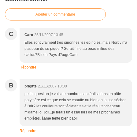
Ajouter un commentaire
C
Caro
25/11/2007 13:45
Elles sont vraiment très ignonnes tes épingles, mais Norby n'a
pas peur de se piquer? Serait il né au beau milieu des
cactus?Biz du Pays d'AugeCaro
Répondre
B
brigitte
21/11/2007 10:00
petite question je vois de nombreuses réalisations en pâte
polymère est ce que cela se chauffe ou bien on laisse sécher
à l'air? les coulleurs sont éclatantes et le résultat chapeau
m'dame joli joli...je ferais un essai lors de mes prochaines
emplètes, àame tente bien.paoli
Répondre