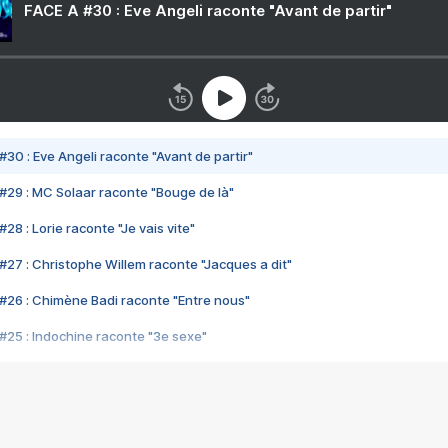
FACE A #30 : Eve Angeli raconte "Avant de partir"
#30 : Eve Angeli raconte "Avant de partir"
#29 : MC Solaar raconte "Bouge de là"
28 : Lorie raconte "Je vais vite"
#27 : Christophe Willem raconte "Jacques a dit"
#26 : Chimène Badi raconte "Entre nous"
#25 : Indochine raconte "3e sexe"
#24 : Zaho raconte "C'est chelou"
#23 : Patrick Bruel raconte "Au café des délices"
#22 : Kyo raconte "Le chemin"