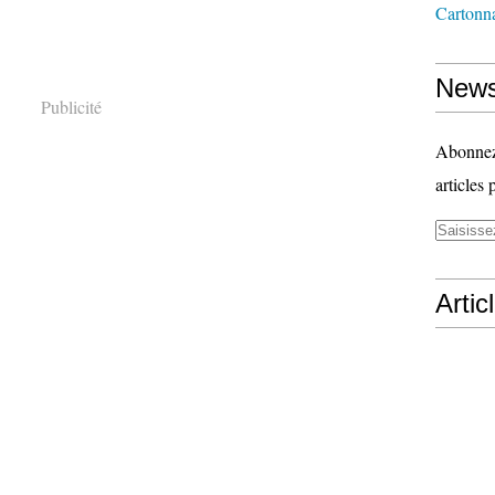
Cartonn
News
Publicité
Abonnez-
articles 
Artic