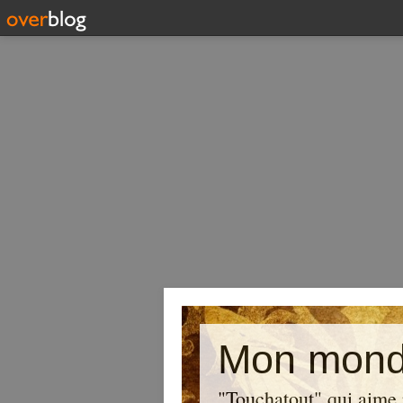
Mon mond
"Touchatout" qui aime 