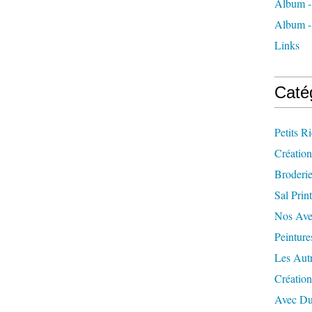
Album -
Album - 
Links
Caté
Petits R
Création
Broderi
Sal Prin
Nos Ave
Peinture
Les Aut
Créatio
Avec Du