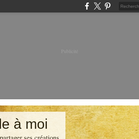
Publicité
e à moi
partager ses créations