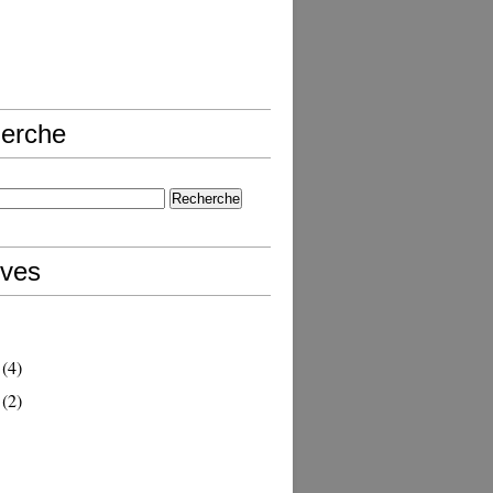
erche
ives
(4)
(2)