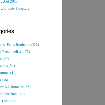
 debut-2010
tuto-boite à couture
gories
iens -petits Bonheurs
(222)
s Personnelles
(157)
es
(60)
temps
(54)
ntures
(41)
s
(36)
res À L'honneur
(35)
ns Pour Noël
(29)
 Tissu
(28)