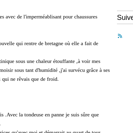
Suiv
ries avec de l'imperméablisant pour chaussures
velle qui rentre de bretagne où elle a fait de
inique sous une chaleur étouffante ,à voir mes
moisir sous tant d'humidité ,j'ai survécu grâce à ses
qui ne rêvais que de froid.
ais .Avec la tondeuse en panne je suis sûre que
.
aprices qu'avec moi et démarrait au quart de tour