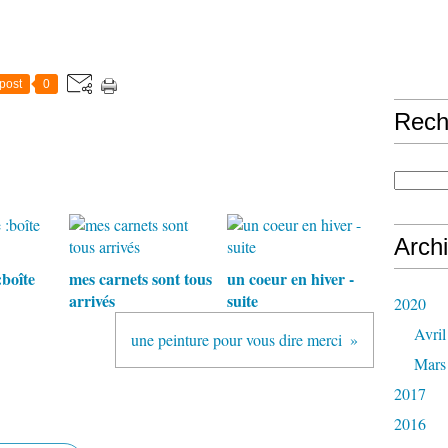
post
0
Rech
Arch
boîte
mes carnets sont tous
un coeur en hiver -
arrivés
suite
2020
Avril
une peinture pour vous dire merci
Mars
2017
2016