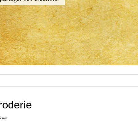
roderie
ream