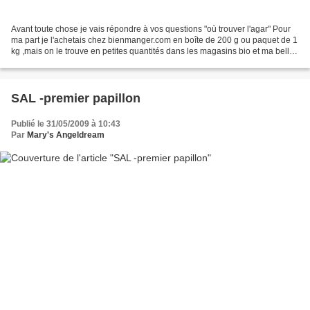
Avant toute chose je vais répondre à vos questions "où trouver l'agar" Pour
ma part je l'achetais chez bienmanger.com en boîte de 200 g ou paquet de 1
kg ,mais on le trouve en petites quantités dans les magasins bio et ma belle
soeur m'en a ramené de...
SAL -premier papillon
Publié le 31/05/2009 à 10:43
Par
Mary's Angeldream