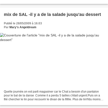
papillons.J'ai planté mes...
mix de SAL -il y a de la salade jusqu'au dessert
Publié le 28/05/2009 à 16:03
Par
Mary's Angeldream
Quelle journée.on est parti magasiner car le Chat a besoin d'un pantalon
pour le bal de la danse .Comme il a perdu 5 tailles c'était urgent.Puis on a
filé chercher le lin pour recouvrir le divan de la fifille. Plus de lin!!!du moins
pas celui avec lequel...