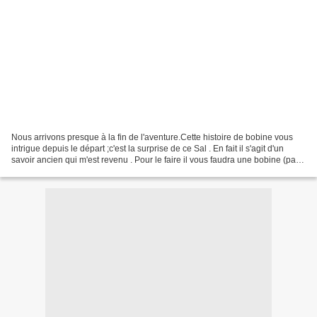
Nous arrivons presque à la fin de l'aventure.Cette histoire de bobine vous
intrigue depuis le départ ;c'est la surprise de ce Sal . En fait il s'agit d'un
savoir ancien qui m'est revenu . Pour le faire il vous faudra une bobine (pas
le petit modèle) ou...