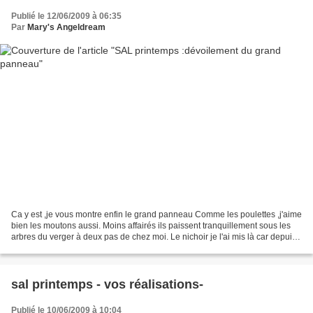
Publié le 12/06/2009 à 06:35
Par
Mary's Angeldream
Ca y est ,je vous montre enfin le grand panneau Comme les poulettes ,j'aime
bien les moutons aussi. Moins affairés ils paissent tranquillement sous les
arbres du verger à deux pas de chez moi. Le nichoir je l'ai mis là car depuis
peu je suis inscrite...
sal printemps - vos réalisations-
Publié le 10/06/2009 à 10:04