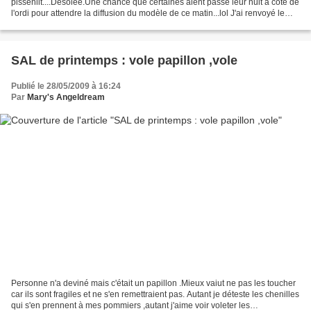
pissenlit....Désolée.Une chance que certaines aient passé leur nuit à côté de
l'ordi pour attendre la diffusion du modèle de ce matin...lol J'ai renvoyé le
tout et vous devriez toutes...
SAL de printemps : vole papillon ,vole
Publié le 28/05/2009 à 16:24
Par
Mary's Angeldream
Personne n'a deviné mais c'était un papillon .Mieux vaiut ne pas les toucher
car ils sont fragiles et ne s'en remettraient pas. Autant je déteste les chenilles
qui s'en prennent à mes pommiers ,autant j'aime voir voleter les