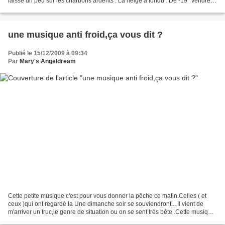
laisse un peu sur les charbons ardents . La neige a fondu . De -19° vendredi
nous sommes passés...
une musique anti froid,ça vous dit ?
Publié le 15/12/2009 à 09:34
Par
Mary's Angeldream
Cette petite musique c'est pour vous donner la pêche ce matin.Celles ( et
ceux )qui ont regardé la Une dimanche soir se souviendront... Il vient de
m'arriver un truc,le genre de situation ou on se sent très bête .Cette musique
à fond ,voilà que je me...