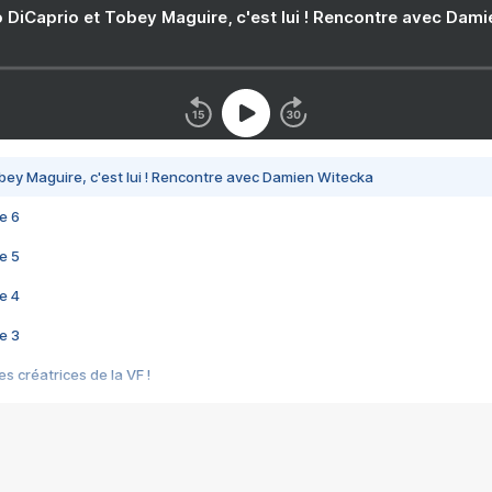
 DiCaprio et Tobey Maguire, c'est lui ! Rencontre avec Dam
bey Maguire, c'est lui ! Rencontre avec Damien Witecka
e 6
e 5
e 4
e 3
s créatrices de la VF !
e 2
e 1