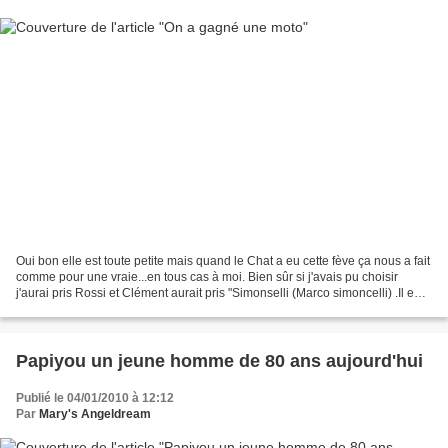
Oui bon elle est toute petite mais quand le Chat a eu cette fève ça nous a fait
comme pour une vraie...en tous cas à moi. Bien sûr si j'avais pu choisir
j'aurai pris Rossi et Clément aurait pris "Simonselli (Marco simoncelli) .Il en
est fou mais je suppose...
Papiyou un jeune homme de 80 ans aujourd'hui
Publié le 04/01/2010 à 12:12
Par
Mary's Angeldream