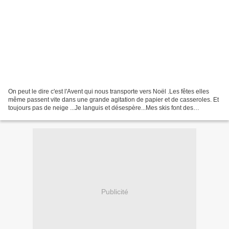
On peut le dire c'est l'Avent qui nous transporte vers Noël .Les fêtes elles
même passent vite dans une grande agitation de papier et de casseroles. Et
toujours pas de neige ...Je languis et désespère...Mes skis font des
claquettes d'impatience,lol. Mercredi...
Publicité