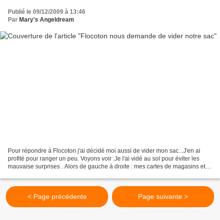
Publié le 09/12/2009 à 13:46
Par
Mary's Angeldream
Pour répondre à Flocoton j'ai décidé moi aussi de vider mon sac...J'en ai
profité pour ranger un peu. Voyons voir :Je l'ai vidé au sol pour éviter les
mauvaise surprises . Alors de gauche à droite : mes cartes de magasins et
les tikets que le Chat cherchait...
< Page précédente
Page suivante >