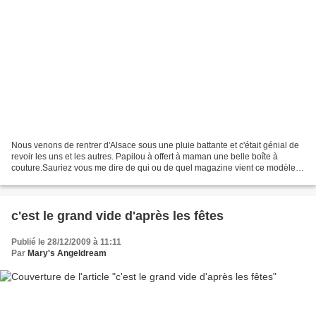
Nous venons de rentrer d'Alsace sous une pluie battante et c'était génial de
revoir les uns et les autres. Papilou à offert à maman une belle boîte à
couture.Sauriez vous me dire de qui ou de quel magazine vient ce modèle?
Je l'ai déjà apperçu mais je...
c'est le grand vide d'après les fêtes
Publié le 28/12/2009 à 11:11
Par
Mary's Angeldream