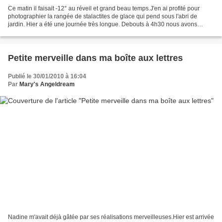
Ce matin il faisait -12° au réveil et grand beau temps.J'en ai profité pour
photographier la rangée de stalactites de glace qui pend sous l'abri de
jardin. Hier a été une journée très longue. Debouts à 4h30 nous avons
rejoint le lieu de RV du bus et ce...
Petite merveille dans ma boîte aux lettres
Publié le 30/01/2010 à 16:04
Par
Mary's Angeldream
Nadine m'avait déjà gâtée par ses réalisations merveilleuses.Hier est arrivée