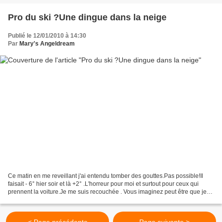
Pro du ski ?Une dingue dans la neige
Publié le 12/01/2010 à 14:30
Par
Mary's Angeldream
Ce matin en me reveillant j'ai entendu tomber des gouttes.Pas possible!Il
faisait - 6° hier soir et là +2° .L'horreur pour moi et surtout pour ceux qui
prennent la voiture.Je me suis recouchée . Vous imaginez peut être que je
suis une pro du ski ?Du coup...