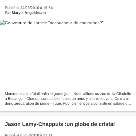
Publié le 24/03/2010 à 19:54
Par
Mary's Angeldream
Mercredi matin c'était enfin le grand jour . Nous allions au zoo de la Citadelle
à Besançon .Clément connaît bien puisque nous y allons souvent. Ce matin
donc ,préparation du pique -nique. Pour clément cela consiste en salade de
maïs et un sandwich au...
Jason Lamy-Chappuis :un globe de cristal
Publié le 05/03/2010 à 17:11