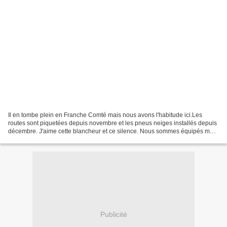
Il en tombe plein en Franche Comté mais nous avons l'habitude ici.Les
routes sont piquetées depuis novembre et les pneus neiges installés depuis
décembre. J'aime cette blancheur et ce silence. Nous sommes équipés mais
prudent dans ce pays... J'ai mis...
Publicité