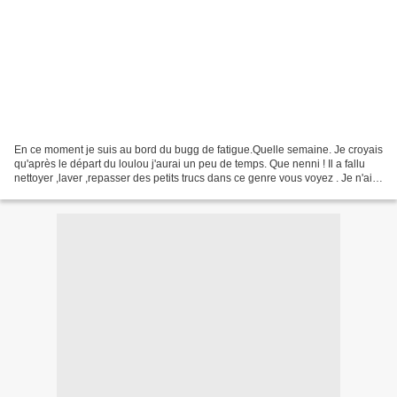
En ce moment je suis au bord du bugg de fatigue.Quelle semaine. Je croyais
qu'après le départ du loulou j'aurai un peu de temps. Que nenni ! Il a fallu
nettoyer ,laver ,repasser des petits trucs dans ce genre vous voyez . Je n'ai
même pas eu le temps...