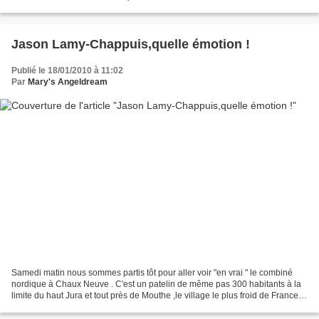
offert par Anne...
Jason Lamy-Chappuis,quelle émotion !
Publié le 18/01/2010 à 11:02
Par
Mary's Angeldream
Samedi matin nous sommes partis tôt pour aller voir "en vrai " le combiné
nordique à Chaux Neuve . C'est un patelin de même pas 300 habitants à la
limite du haut Jura et tout près de Mouthe ,le village le plus froid de France .
Il faisait -9° et - 6°...