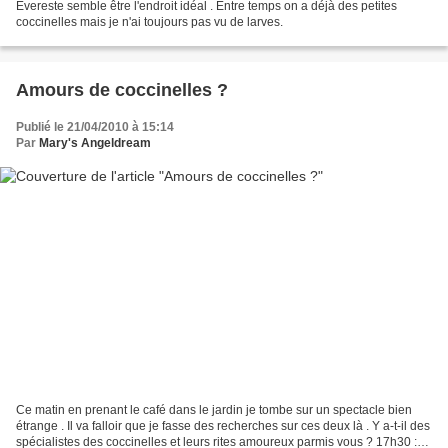
Evereste semble être l'endroit idéal . Entre temps on a déjà des petites
coccinelles mais je n'ai toujours pas vu de larves.
Amours de coccinelles ?
Publié le 21/04/2010 à 15:14
Par
Mary's Angeldream
Ce matin en prenant le café dans le jardin je tombe sur un spectacle bien
étrange . Il va falloir que je fasse des recherches sur ces deux là . Y a-t-il des
spécialistes des coccinelles et leurs rites amoureux parmis vous ? 17h30 :