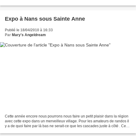
ce sont deux coccinelles...
Expo à Nans sous Sainte Anne
Publié le 18/04/2010 à 16:33
Par
Mary's Angeldream
Cette année encore nous pourrons nous faire un petit plaisir dans la région
avec cette expo dans un merveilleux village. Pour les amateurs de randos il
y a de quoi faire par là bas ne serait-ce que les cascades juste à côté . Ce
qui est sûr c'est que...