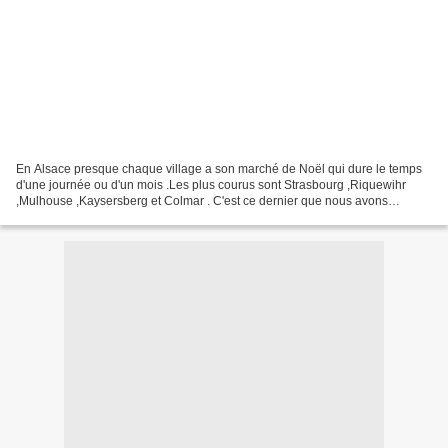
En Alsace presque chaque village a son marché de Noël qui dure le temps
d'une journée ou d'un mois .Les plus courus sont Strasbourg ,Riquewihr
,Mulhouse ,Kaysersberg et Colmar . C'est ce dernier que nous avons
sillonné la nuit de samedi.Il faisait un...