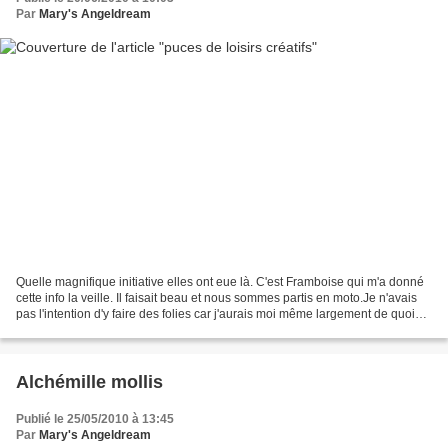
Par
Mary's Angeldream
Quelle magnifique initiative elles ont eue là. C'est Framboise qui m'a donné
cette info la veille. Il faisait beau et nous sommes partis en moto.Je n'avais
pas l'intention d'y faire des folies car j'aurais moi même largement de quoi
alimenter un stand...
Alchémille mollis
Publié le 25/05/2010 à 13:45
Par
Mary's Angeldream