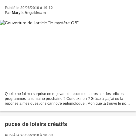
Publié le 20/06/2010 à 19:12
Par
Mary's Angeldream
Quelle ne fut ma surprise en reçevant des commentaires sur des articles
programmés la semaine prochaine ? Curieux non ? Grâce à ça j'ai eu la
réponse à mes questions car notre entomologue , Monique ,a trouvé le nom
des insectes que j'ai photographié pour...
puces de loisirs créatifs
Publié le 20/06/2010 à 10:03