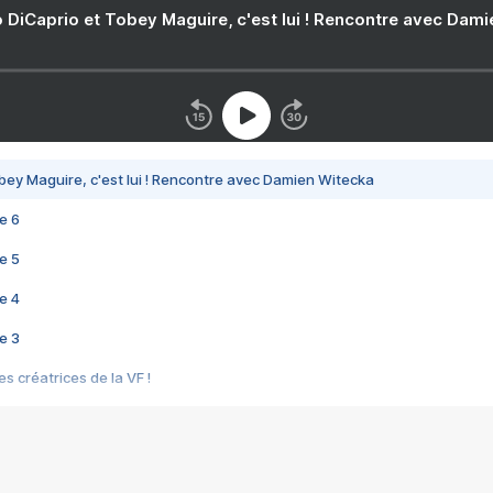
 DiCaprio et Tobey Maguire, c'est lui ! Rencontre avec Dam
bey Maguire, c'est lui ! Rencontre avec Damien Witecka
e 6
e 5
e 4
e 3
s créatrices de la VF !
e 2
e 1