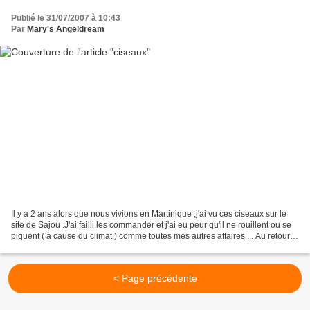
Publié le 31/07/2007 à 10:43
Par
Mary's Angeldream
Il y a 2 ans alors que nous vivions en Martinique ,j'ai vu ces ciseaux sur le
site de Sajou .J'ai failli les commander et j'ai eu peur qu'il ne rouillent ou se
piquent ( à cause du climat ) comme toutes mes autres affaires ... Au retour
ces cisaux avaient...
< Page précédente