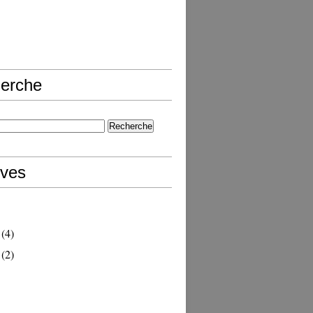
erche
ives
(4)
(2)