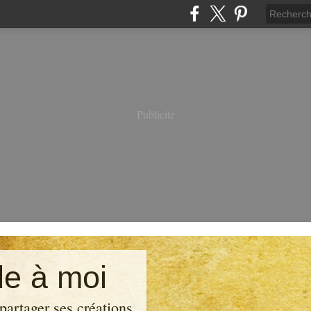
Publicité
e à moi
partager ses créations