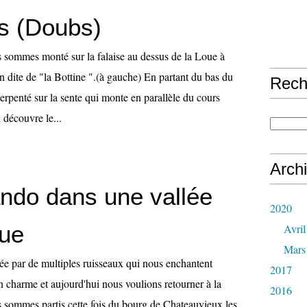
s (Doubs)
sommes monté sur la falaise au dessus de la Loue à
n dite de "la Bottine ".(à gauche) En partant du bas du
Rech
erpenté sur la sente qui monte en parallèle du cours
n découvre le...
Arch
ando dans une vallée
2020
oue
Avril
Mars
ée par de multiples ruisseaux qui nous enchantent
2017
n charme et aujourd'hui nous voulions retourner à la
2016
 sommes partis cette fois du bourg de Chateauvieux les