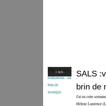
SALS :vo
1 nov.
brin de 
J'ai eu cette semai
Hélene Laurence (Los