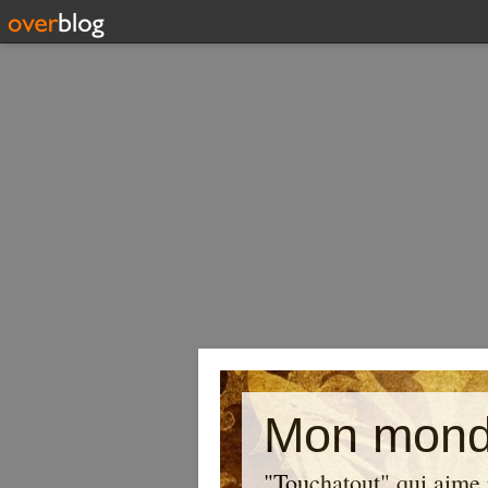
Mon mond
"Touchatout" qui aime 