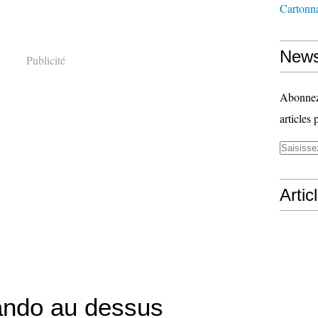
Cartonn
News
Publicité
Abonnez-
articles 
Artic
rando au dessus