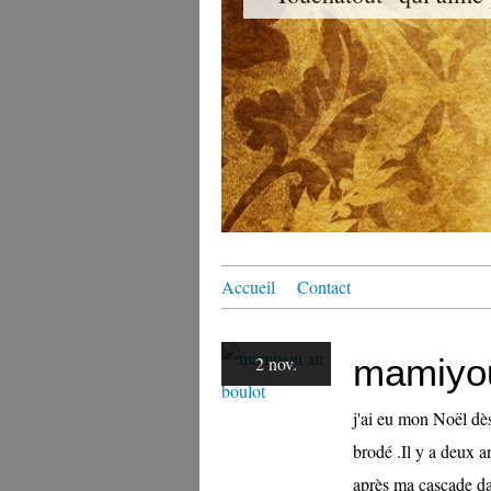
Accueil
Contact
mamiyou
2 nov.
j'ai eu mon Noël dè
brodé .Il y a deux a
après ma cascade dan