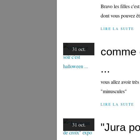
Bravo les filles c'e
dont vous pouvez êtr
LIRE LA SUITE
comme c
31 oct.
...
vous allez avoir trè
"minuscules"
LIRE LA SUITE
"Jura po
31 oct.