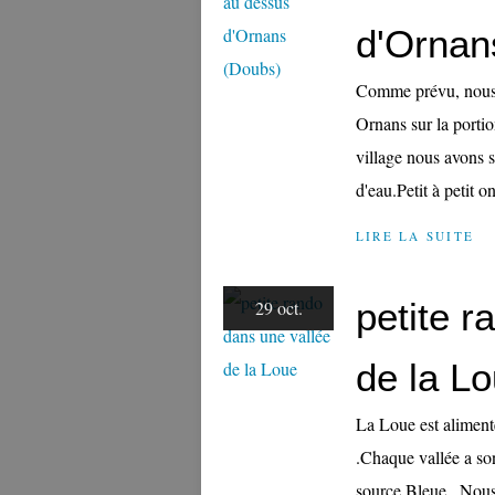
d'Ornan
Comme prévu, nous 
Ornans sur la portio
village nous avons s
d'eau.Petit à petit o
LIRE LA SUITE
petite r
29 oct.
de la L
La Loue est aliment
.Chaque vallée a so
source Bleue . Nous