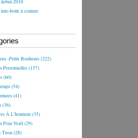
 debut-2010
tuto-boite à couture
gories
iens -petits Bonheurs
(222)
s Personnelles
(157)
es
(60)
temps
(54)
ntures
(41)
s
(36)
res À L'honneur
(35)
ns Pour Noël
(29)
 Tissu
(28)