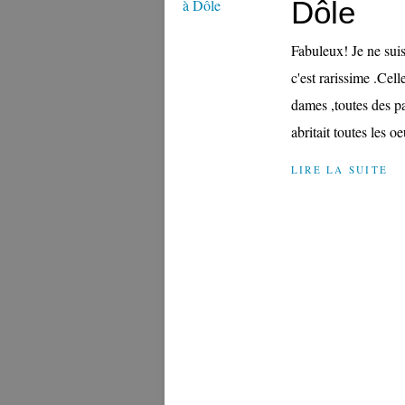
Dôle
Fabuleux! Je ne sui
c'est rarissime .Cell
dames ,toutes des p
abritait toutes les o
LIRE LA SUITE