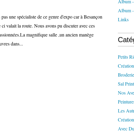
Album -
Album - 
s pas une spécialiste de ce genre d'expo car à Besançon
Links
e ci valait la route. Nous avons pu discuter avec ces
assionnées.La magnifique salle ,un ancien manège
Caté
euvres dans...
Petits R
Création
Broderi
Sal Prin
Nos Ave
Peinture
Les Aut
Créatio
Avec Du