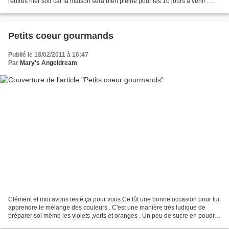
rentrés hier soir car la maison sera bien pleine pour les 10 jours à venir .
Nous serons au salon...
Petits coeur gourmands
Publié le 18/02/2011 à 16:47
Par
Mary's Angeldream
Clément et moi avons testé ça pour vous.Ce fût une bonne occasion pour lui
apprendre le mélange des couleurs . C'est une manière très ludique de
préparer soi même les violets ,verts et oranges . Un peu de sucre en poudre
,quelques gouttes de colorant...