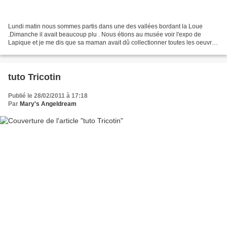
Lundi matin nous sommes partis dans une des vallées bordant la Loue
.Dimanche il avait beaucoup plu . Nous étions au musée voir l'expo de
Lapique et je me dis que sa maman avait dû collectionner toutes les oeuvres
de son rejeton durant son enfance.Je...
tuto Tricotin
Publié le 28/02/2011 à 17:18
Par
Mary's Angeldream