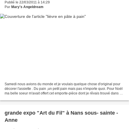
Publié le 22/03/2011 à 14:29
Par
Mary's Angeldream
Samedi nous avions du monde et je voulais quelque chose d'original pour
décorer l'assiette . Du pain ,un petit pain mais pas n'importe quoi. Pour Noël
ma belle soeur m'avait offert cet emporte-pièce dont je rêvais trouvé dans un
magasin d'art culinaire...
grande expo "Art du Fil" à Nans sous- sainte -
Anne