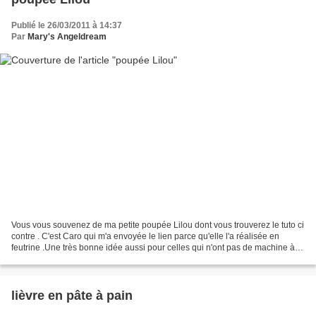
Publié le 26/03/2011 à 14:37
Par
Mary's Angeldream
Vous vous souvenez de ma petite poupée Lilou dont vous trouverez le tuto ci
contre . C'est Caro qui m'a envoyée le lien parce qu'elle l'a réalisée en
feutrine .Une très bonne idée aussi pour celles qui n'ont pas de machine à
coudre ou le savoir faire...
lièvre en pâte à pain