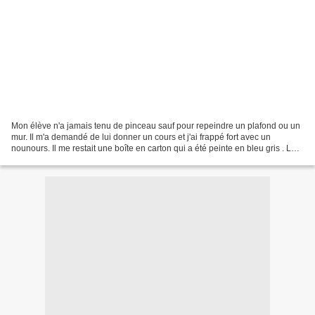
Mon élève n'a jamais tenu de pinceau sauf pour repeindre un plafond ou un
mur. Il m'a demandé de lui donner un cours et j'ai frappé fort avec un
nounours. Il me restait une boîte en carton qui a été peinte en bleu gris . Le
modèle est reporté au crayon...