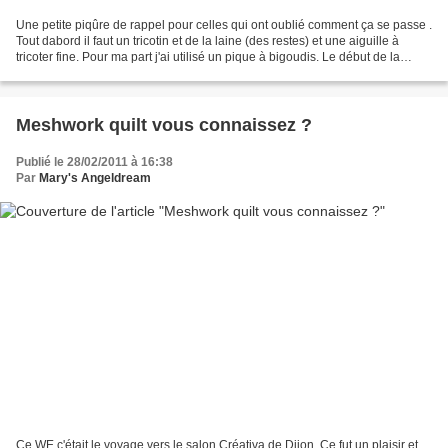
Une petite piqûre de rappel pour celles qui ont oublié comment ça se passe .
Tout dabord il faut un tricotin et de la laine (des restes) et une aiguille à
tricoter fine. Pour ma part j'ai utilisé un pique à bigoudis. Le début de la
pelote se passe à travers...
Meshwork quilt vous connaissez ?
Publié le 28/02/2011 à 16:38
Par
Mary's Angeldream
Ce WE c'était le voyage vers le salon Créativa de Dijon .Ce fut un plaisir et