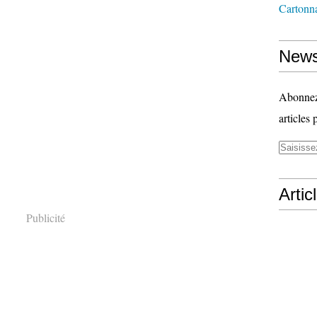
Cartonn
News
Abonnez-
articles 
Artic
Publicité