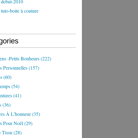
 debut-2010
tuto-boite à couture
gories
iens -petits Bonheurs
(222)
s Personnelles
(157)
es
(60)
temps
(54)
ntures
(41)
s
(36)
res À L'honneur
(35)
ns Pour Noël
(29)
 Tissu
(28)