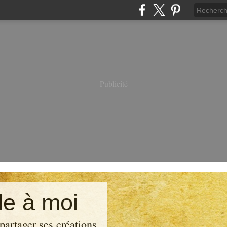
Publicité
e à moi
partager ses créations