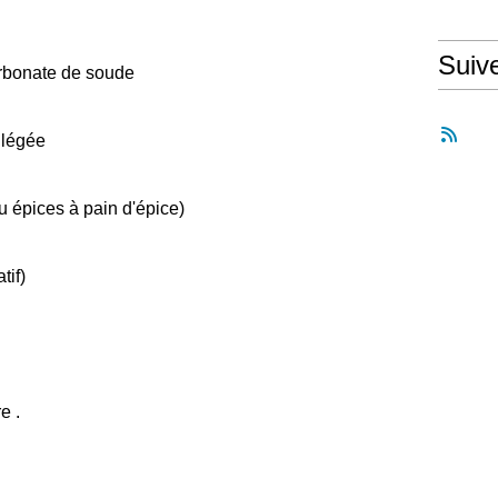
Suiv
carbonate de soude
llégée
ou épices à pain d'épice)
tif)
e .