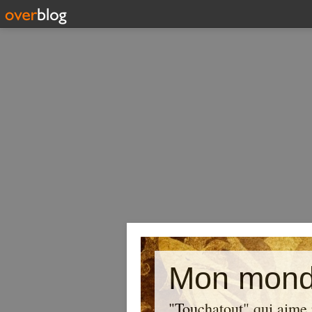
Mon mond
"Touchatout" qui aime 