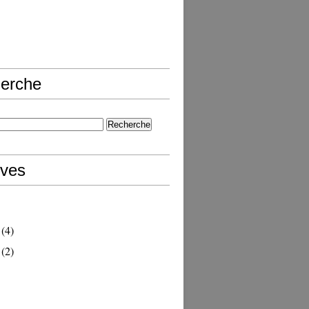
erche
ives
(4)
(2)