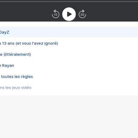
 DayZ
 a 13 ans (et vous l'avez ignoré)
e (littéralement)
im Rayan
 toutes les règles
s les jeux vidéo
us choquant de Rockstar ? - Le scandale BULLY
e plus moche de Steam
du RÊVE tourne au CAUCHEMAR
pendant 8 heures