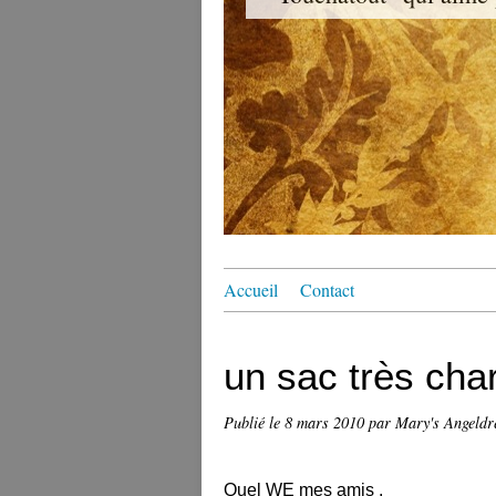
Accueil
Contact
un sac très ch
Publié le
8 mars 2010
par Mary's Angeld
Quel WE mes amis .