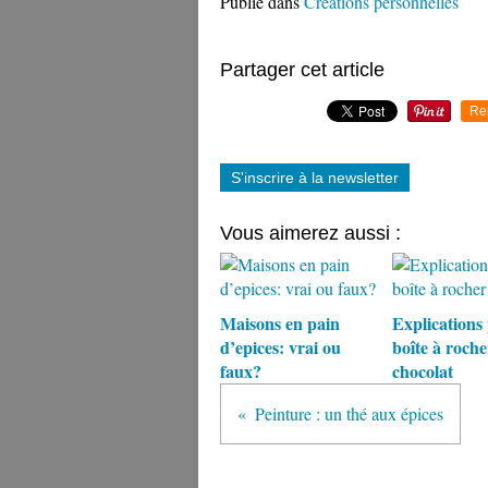
Publié dans
Créations personnelles
Partager cet article
Re
S'inscrire à la newsletter
Vous aimerez aussi :
Maisons en pain
Explications 
d’epices: vrai ou
boîte à roche
faux?
chocolat
Peinture : un thé aux épices