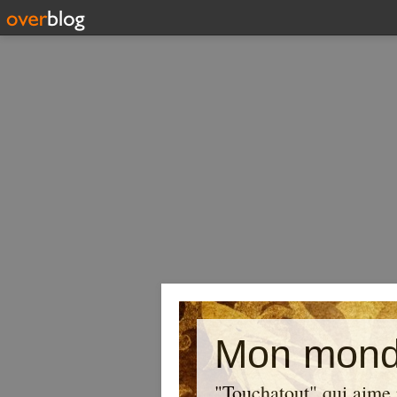
Mon mond
"Touchatout" qui aime 