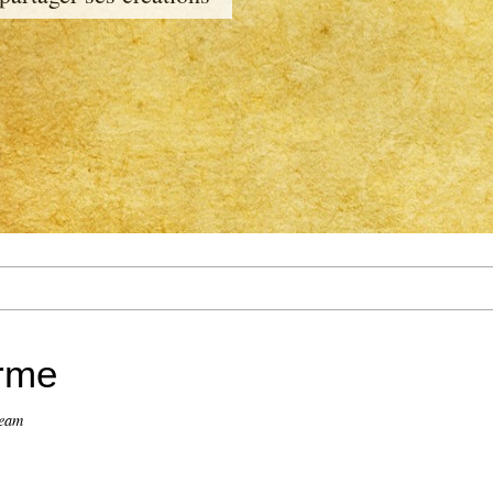
arme
ream