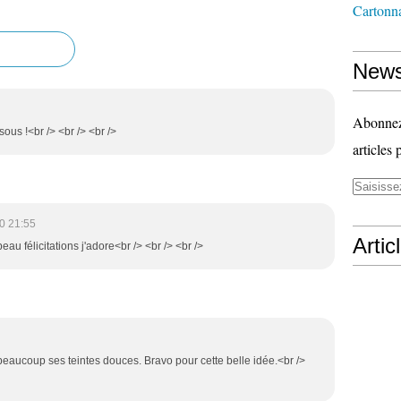
Cartonn
News
Abonnez-
ous !<br /> <br /> <br />
articles 
0 21:55
Artic
au félicitations j'adore<br /> <br /> <br />
 beaucoup ses teintes douces. Bravo pour cette belle idée.<br />