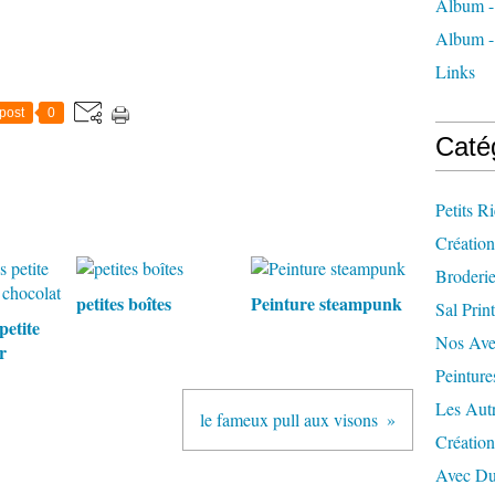
Album -
Album - 
Links
post
0
Caté
Petits R
Création
Broderi
petites boîtes
Peinture steampunk
Sal Prin
petite
Nos Ave
r
Peinture
Les Aut
le fameux pull aux visons
Créatio
Avec Du