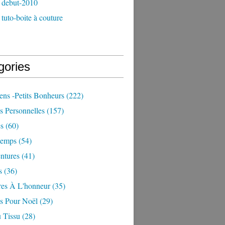
 debut-2010
tuto-boite à couture
gories
iens -petits Bonheurs
(222)
s Personnelles
(157)
es
(60)
temps
(54)
ntures
(41)
s
(36)
res À L'honneur
(35)
ns Pour Noël
(29)
 Tissu
(28)