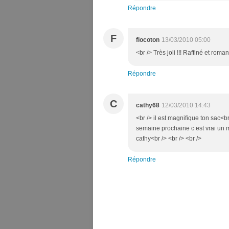
Répondre
F
flocoton
13/03/2010 05:00
<br /> Très joli !!! Raffiné et roma
Répondre
C
cathy68
12/03/2010 14:43
<br /> il est magnifique ton sac<br 
semaine prochaine c est vrai un m
cathy<br /> <br /> <br />
Répondre