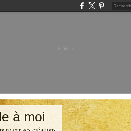
Publicité
e à moi
partager ses créations