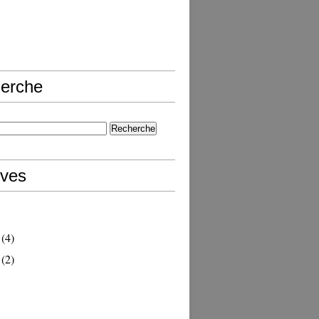
erche
ives
(4)
(2)