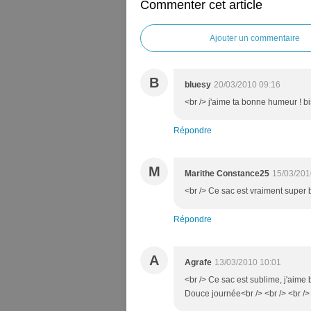
Commenter cet article
Ajouter un commentaire
B
bluesy
20/03/2010 09:16
<br /> j'aime ta bonne humeur ! bis
Répondre
M
Marithe Constance25
15/03/201
<br /> Ce sac est vraiment super be
Répondre
A
Agrafe
13/03/2010 10:01
<br /> Ce sac est sublime, j'aime
Douce journée<br /> <br /> <br />