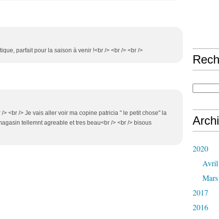
ntique, parfait pour la saison à venir !<br /> <br /> <br />
Rech
/> <br /> Je vais aller voir ma copine patricia " le petit chose" la
Arch
agasin tellemnt agreable et tres beau<br /> <br /> bisous
2020
Avril
Mars
2017
2016