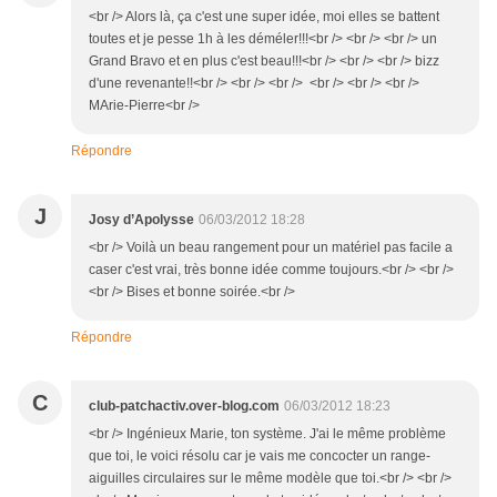
<br /> Alors là, ça c'est une super idée, moi elles se battent
toutes et je pesse 1h à les déméler!!!<br /> <br /> <br /> un
Grand Bravo et en plus c'est beau!!!<br /> <br /> <br /> bizz
d'une revenante!!<br /> <br /> <br /> <br /> <br /> <br />
MArie-Pierre<br />
Répondre
J
Josy d’Apolysse
06/03/2012 18:28
<br /> Voilà un beau rangement pour un matériel pas facile a
caser c'est vrai, très bonne idée comme toujours.<br /> <br />
<br /> Bises et bonne soirée.<br />
Répondre
C
club-patchactiv.over-blog.com
06/03/2012 18:23
<br /> Ingénieux Marie, ton système. J'ai le même problème
que toi, le voici résolu car je vais me concocter un range-
aiguilles circulaires sur le même modèle que toi.<br /> <br />