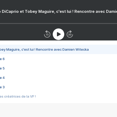
 DiCaprio et Tobey Maguire, c'est lui ! Rencontre avec Dam
bey Maguire, c'est lui ! Rencontre avec Damien Witecka
e 6
e 5
e 4
e 3
s créatrices de la VF !
e 2
e 1