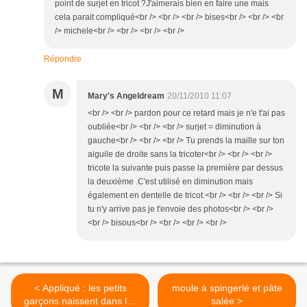
point de surjet en tricot ?J'aimerais bien en faire une mais
cela parait compliqué<br /> <br /> <br /> bises<br /> <br /> <br
/> michele<br /> <br /> <br /> <br />
Répondre
M
Mary's Angeldream
20/11/2010 11:07
<br /> <br /> pardon pour ce retard mais je n'e t'ai pas
oubliée<br /> <br /> <br /> surjet = diminution à
gauche<br /> <br /> <br /> Tu prends la maille sur ton
aiguile de droite sans la tricoter<br /> <br /> <br />
tricote la suivante puis passe la première par dessus
la deuxième .C'est utilisé en diminution mais
également en dentelle de tricot.<br /> <br /> <br /> Si
tu n'y arrive pas je t'envoie des photos<br /> <br />
<br /> bisous<br /> <br /> <br /> <br />
< Appliqué : les petits
moule à spingerlé et pâte
garçons naissent dans les
salée >