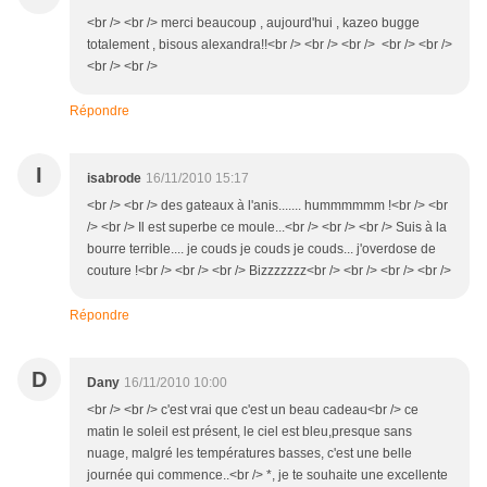
<br /> <br /> merci beaucoup , aujourd'hui , kazeo bugge
totalement , bisous alexandra!!<br /> <br /> <br /> <br /> <br />
<br /> <br />
Répondre
I
isabrode
16/11/2010 15:17
<br /> <br /> des gateaux à l'anis....... hummmmmm !<br /> <br
/> <br /> Il est superbe ce moule...<br /> <br /> <br /> Suis à la
bourre terrible.... je couds je couds je couds... j'overdose de
couture !<br /> <br /> <br /> Bizzzzzzz<br /> <br /> <br /> <br />
Répondre
D
Dany
16/11/2010 10:00
<br /> <br /> c'est vrai que c'est un beau cadeau<br /> ce
matin le soleil est présent, le ciel est bleu,presque sans
nuage, malgré les températures basses, c'est une belle
journée qui commence..<br /> *, je te souhaite une excellente