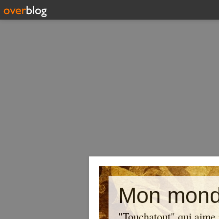
Mon mond
"Touchatout" qui aime 