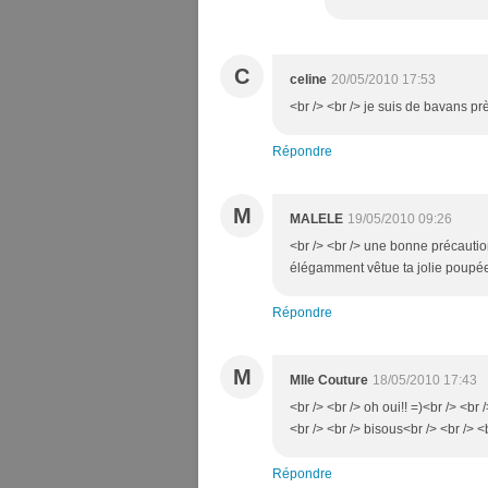
C
celine
20/05/2010 17:53
<br /> <br /> je suis de bavans prè
Répondre
M
MALELE
19/05/2010 09:26
<br /> <br /> une bonne précaution
élégamment vêtue ta jolie poupée<b
Répondre
M
Mlle Couture
18/05/2010 17:43
<br /> <br /> oh oui!! =)<br /> <br
<br /> <br /> bisous<br /> <br /> <
Répondre