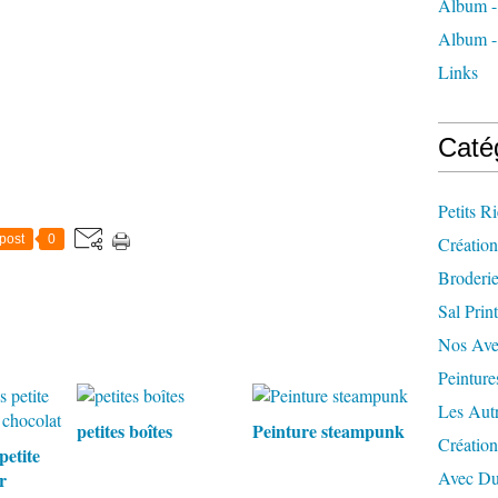
Album -
Album - 
Links
Caté
Petits R
post
0
Création
Broderi
Sal Prin
Nos Ave
Peinture
Les Aut
petites boîtes
Peinture steampunk
Créatio
petite
Avec Du
r