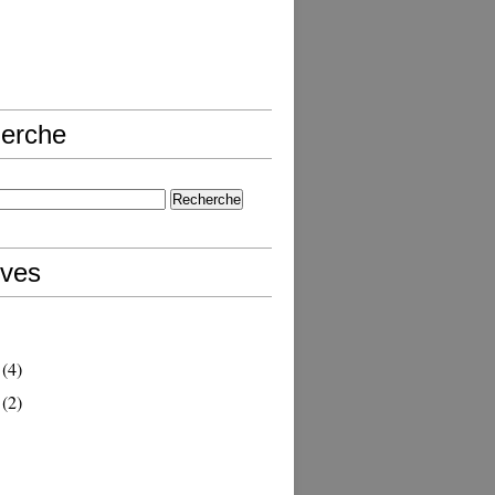
erche
ives
(4)
(2)