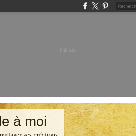
Publicité
e à moi
partager ses créations