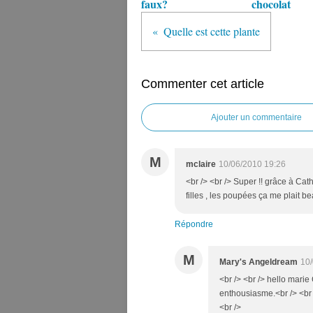
faux?
chocolat
Quelle est cette plante
Commenter cet article
Ajouter un commentaire
M
mclaire
10/06/2010 19:26
<br /> <br /> Super !! grâce à Cath
filles , les poupées ça me plait be
Répondre
M
Mary's Angeldream
10/
<br /> <br /> hello marie
enthousiasme.<br /> <br /
<br />