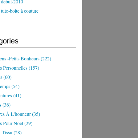
 debut-2010
tuto-boite à couture
gories
iens -petits Bonheurs
(222)
s Personnelles
(157)
es
(60)
temps
(54)
ntures
(41)
s
(36)
res À L'honneur
(35)
ns Pour Noël
(29)
 Tissu
(28)