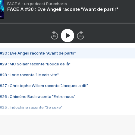
FACE A - un podcast Purecharts
FACE A #30 : Eve Angeli raconte "Avant de partir"
#30 : Eve Angeli raconte "Avant de partir"
#29 : MC Solaar raconte "Bouge de là"
28 : Lorie raconte "Je vais vite"
#27 : Christophe Willem raconte "Jacques a dit"
#26 : Chimène Badi raconte "Entre nous"
#25 : Indochine raconte "3e sexe"
#24 : Zaho raconte "C'est chelou"
#23 : Patrick Bruel raconte "Au café des délices"