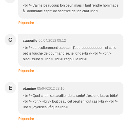
<br /> J'aime beaucoup ton oeuf, mais il faut rendre hommage
à l'admirable esprit de sacrifice de ton chat <br />
Répondre
C
cagouille
06/04/2012 08:12
<br /> particulièrement craquant j'adoreeeeeeeeee !! et cette
petite touche de gourmandise, je fonds<br /> <br /> <br />
bisouss<br /> <br /> <br /> cagouille<br />
Répondre
E
etamine
05/04/2012 23:10
<br /> Quel chat! se sacrifier de la sorte! c'est une brave bête!
<br /> <br /> <br /> tout beau cet oeuf en tout cas!!<br /> <br />
<br /> joyeuses Pâques<br />
Répondre