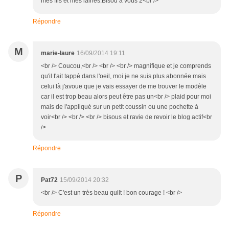
mes fils et mes laines.Bisou à vous 2<br />
Répondre
M
marie-laure
16/09/2014 19:11
<br /> Coucou,<br /> <br /> <br /> magnifique et je comprends
qu'il t'ait tappé dans l'oeil, moi je ne suis plus abonnée mais
celui là j'avoue que je vais essayer de me trouver le modèle
car il est trop beau alors peut être pas un<br /> plaid pour moi
mais de l'appliqué sur un petit coussin ou une pochette à
voir<br /> <br /> <br /> bisous et ravie de revoir le blog actif<br
/>
Répondre
P
Pat72
15/09/2014 20:32
<br /> C'est un très beau quilt ! bon courage ! <br />
Répondre