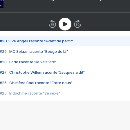
#30 : Eve Angeli raconte "Avant de partir"
#29 : MC Solaar raconte "Bouge de là"
28 : Lorie raconte "Je vais vite"
#27 : Christophe Willem raconte "Jacques a dit"
#26 : Chimène Badi raconte "Entre nous"
#25 : Indochine raconte "3e sexe"
#24 : Zaho raconte "C'est chelou"
#23 : Patrick Bruel raconte "Au café des délices"
#22 : Kyo raconte "Le chemin"