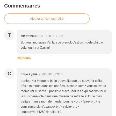
Commentaires
Ajouter un commentaire
T
tricottine33
31/10/2016 11:36
Bonjour, moi aussi j'ai fais ce pierrot, c'est un moèle phildar
celui ou il y a Casimir.
Répondre
C
coue sylvie
25/01/2016 09:11
bonjour<br /> quelle belle trouvaille que de souvenir c’était
très a la mode dans les années 80<br /> l'avez vous fait vous
même<br /> serait il possible d’acquérir les explications<br />
je suis bénévole dans une maison de retraite et toute mes
petites mamie mon demander pour le <br /> faire<br /> je
vous remercie d'avance<br /> sylvie<br />
coue.sylvie44250@outlook.fr