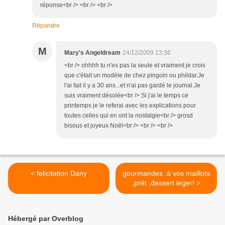
réponse<br /> <br /> <br />
Répondre
M
Mary's Angeldream
24/12/2009 13:36
<br /> ohhhh tu n'es pas la seule et vraiment je crois
que c'était un modèle de chez pingoin ou phildar.Je
l'ai fait il y a 30 ans...et n'ai pas gardé le journal.Je
suis vraiment désolée<br /> Si j'ai le temps ce
printemps je le referai avec les explications pour
toutes celles qui en ont la nostalgie<br /> grosd
bisous et joyeux Noël<br /> <br /> <br />
< felicitation Dany
gourmandes :à vos maillots
,prêt ,dessert leger! >
Hébergé par Overblog