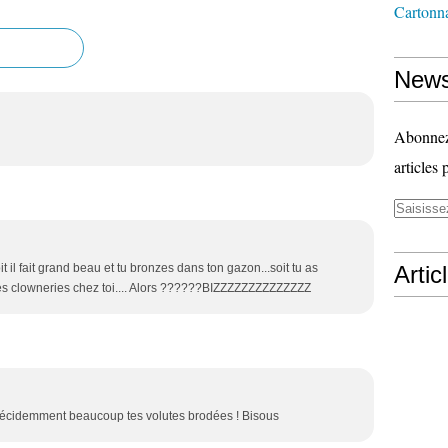
Cartonn
News
Abonnez-
articles 
 il fait grand beau et tu bronzes dans ton gazon...soit tu as
Artic
tres clowneries chez toi.... Alors ??????BIZZZZZZZZZZZZZZ
e décidemment beaucoup tes volutes brodées ! Bisous