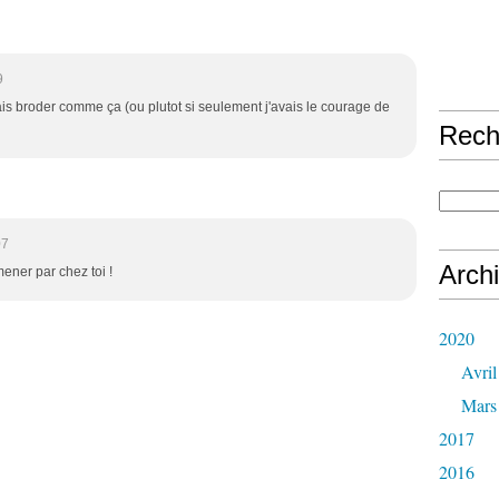
9
is broder comme ça (ou plutot si seulement j'avais le courage de
Rech
07
Arch
ener par chez toi !
2020
Avril
Mars
2017
2016