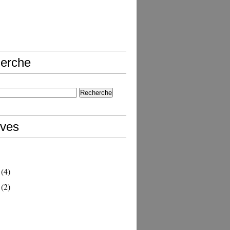
erche
ives
(4)
(2)