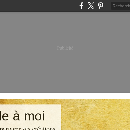
Publicité
e à moi
partager ses créations