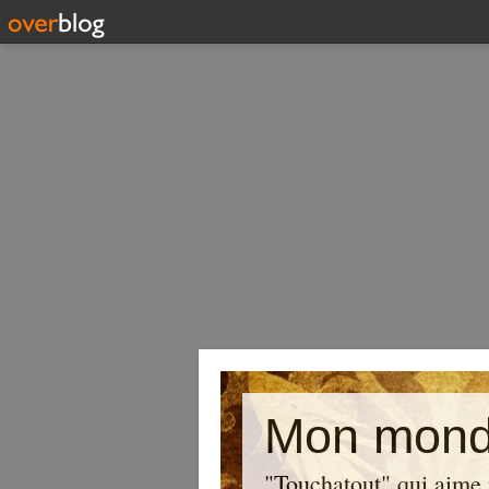
Mon mond
"Touchatout" qui aime 