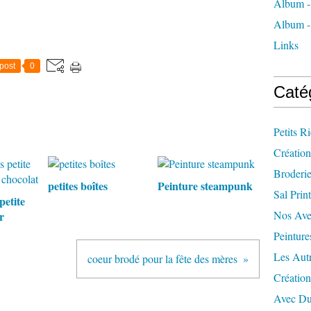
Album -
Album - 
Links
post
0
Caté
Petits R
Création
Broderi
petites boîtes
Peinture steampunk
Sal Prin
petite
Nos Ave
r
Peinture
Les Aut
coeur brodé pour la fête des mères
Créatio
Avec Du