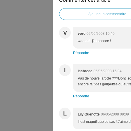
Commenter cet article
Ajouter un commentaire
V
vero
02/06/2008 10:40
waouh !! j'adoooore !
Répondre
I
isabrode
06/05/2008 15:34
Pas de nouvel article ???Donc soit
encore fait des galipettes ou au
Répondre
L
Lily Quenotte
06/05/2008 09:09
Il est magnifique ce sac ! J'aim