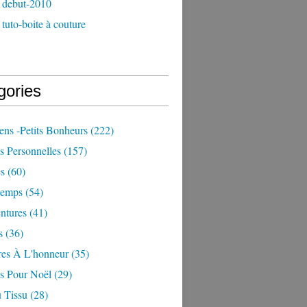
 debut-2010
tuto-boite à couture
gories
iens -petits Bonheurs
(222)
s Personnelles
(157)
es
(60)
temps
(54)
ntures
(41)
s
(36)
res À L'honneur
(35)
ns Pour Noël
(29)
 Tissu
(28)