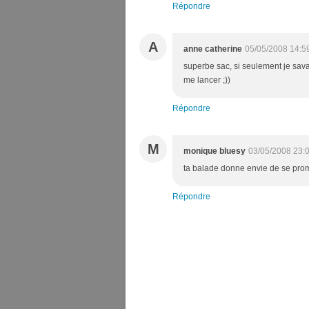
Répondre
A
anne catherine
05/05/2008 14:5
superbe sac, si seulement je sava
me lancer ;))
Répondre
M
monique bluesy
03/05/2008 23:
ta balade donne envie de se prom
Répondre