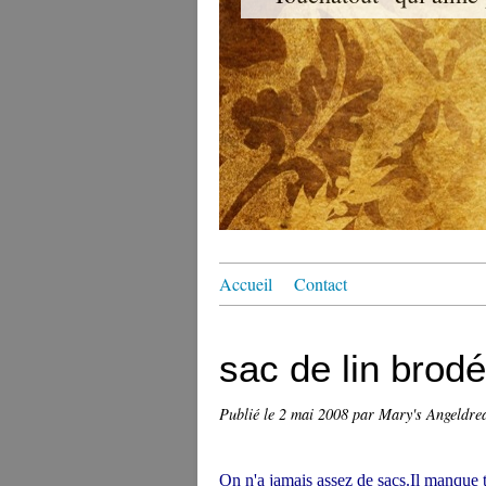
Accueil
Contact
sac de lin brodé
Publié le
2 mai 2008
par Mary's Angeldr
On n'a jamais assez de sacs.Il manque t