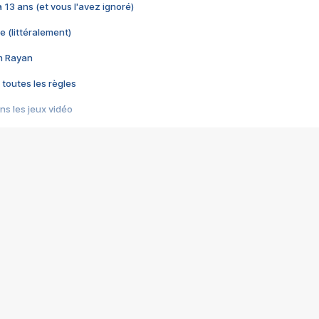
 a 13 ans (et vous l'avez ignoré)
e (littéralement)
im Rayan
 toutes les règles
s les jeux vidéo
us choquant de Rockstar ? - Le scandale BULLY
e plus moche de Steam
du RÊVE tourne au CAUCHEMAR
pendant 8 heures
it… à tort
umiliés par un jeu vidéo
ire - Final Fantasy 8
ti un empire - Age of Empires