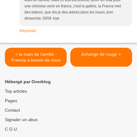
fêtes en famille. Mais ici tout est difficile, avoir un visa pour
une chinoise venir en france, c'est la galère, la France met
des batons, que dis je des arbres dans les roues ,bon
dimanche :0059: bye
Répondre
< la main de l'amitié :
échange de rouge >
Freezia a besoin de nous
Hébergé par Overblog
Top articles
Pages
Contact
Signaler un abus
C.G.U.