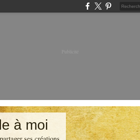
Publicité
e à moi
partager ses créations