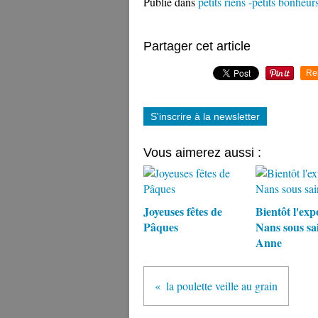
Publié dans
petits riens -petits bonheur
Partager cet article
Re
S'inscrire à la newsletter
Vous aimerez aussi :
Joyeuses fêtes de
Bientôt l'exp
Pâques
Nans sous sa
Anne
la poulette veille au grain