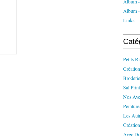
Album -
Album - 
Links
Caté
Petits R
Création
Broderi
Sal Prin
Nos Ave
Peinture
Les Aut
Créatio
Avec Du