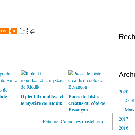
s
post
0
Rech
Arch
o de
2020
inte
Il pleut il mouille....et
Puces de loisirs
Avril
le mystère de Riddik
créatifs du côté de
Besançon
Mars
2017
Peinture :Capucines (pastel sec)
2016