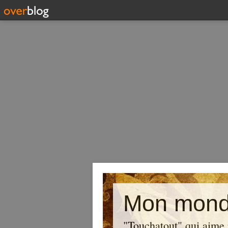
Mon mond
"Touchatout" qui aime 