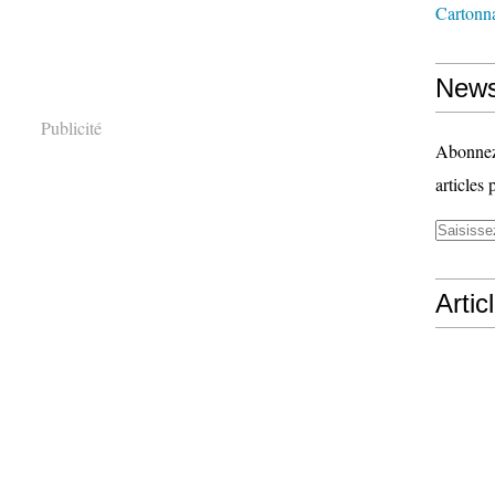
Cartonn
News
Publicité
Abonnez-
articles 
Artic