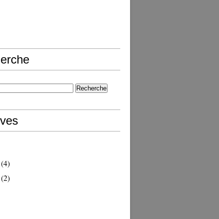
erche
ives
(4)
(2)