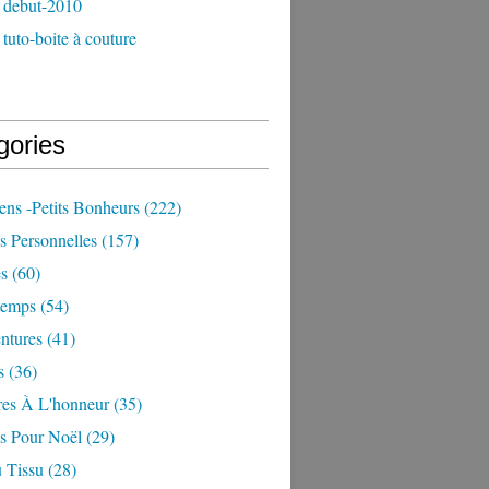
 debut-2010
tuto-boite à couture
gories
iens -petits Bonheurs
(222)
s Personnelles
(157)
es
(60)
temps
(54)
ntures
(41)
s
(36)
res À L'honneur
(35)
ns Pour Noël
(29)
 Tissu
(28)