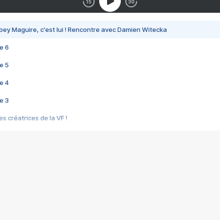
bey Maguire, c'est lui ! Rencontre avec Damien Witecka
e 6
e 5
e 4
e 3
s créatrices de la VF !
e 2
e 1
e Mektoub My Love arrive enfin ! Rencontre avec Shaïn Boumedine et Sal
i : après Toni en famille
elle réalise le bouleversant Dites lui que je l'aime