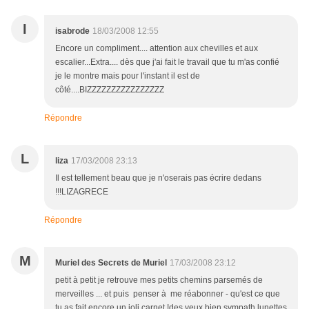
I
isabrode
18/03/2008 12:55
Encore un compliment.... attention aux chevilles et aux
escalier...Extra.... dès que j'ai fait le travail que tu m'as confié
je le montre mais pour l'instant il est de
côté....BIZZZZZZZZZZZZZZZZ
Répondre
L
liza
17/03/2008 23:13
Il est tellement beau que je n'oserais pas écrire dedans
!!!LIZAGRECE
Répondre
M
Muriel des Secrets de Muriel
17/03/2008 23:12
petit à petit je retrouve mes petits chemins parsemés de
merveilles ... et puis penser à me réabonner - qu'est ce que
tu as fait encore un joli carnet !des yeux bien sympath lunettes