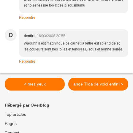
et noisettes me too !!!des bisousmumu
Répondre
D
denfire
16/03/2008 20:55
Waouhh il est magnifique ce carnet la lettre est splendide et
les couleurs sont très jolies et tendres.Bisous et bonne soirée
Répondre
< mes yeux
ange Tilda :le voici enfin! >
Hébergé par Overblog
Top articles
Pages
Contact