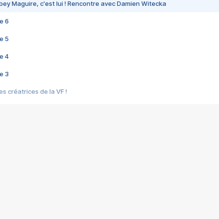
bey Maguire, c'est lui ! Rencontre avec Damien Witecka
e 6
e 5
e 4
e 3
s créatrices de la VF !
e 2
e 1
e Mektoub My Love arrive enfin ! Rencontre avec Shaïn Boumedine et Sal
i : après Toni en famille
elle réalise le bouleversant Dites lui que je l'aime
ais ! Rencontre autour de Vie privée de Rebecca Zlotowski
 de Marguerite, Grave... Rencontre avec Ella Rumpf