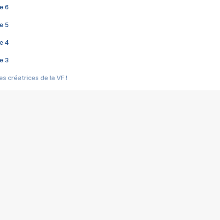
e 6
e 5
e 4
e 3
s créatrices de la VF !
e 2
e 1
e Mektoub My Love arrive enfin ! Rencontre avec Shaïn Boumedine et Sal
i : après Toni en famille
elle réalise le bouleversant Dites lui que je l'aime
ais ! Rencontre autour de Vie privée de Rebecca Zlotowski
 de Marguerite, Grave... Rencontre avec Ella Rumpf
 Les Rêveurs, un film intime sur la santé mentale