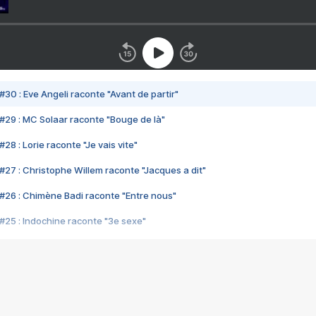
#30 : Eve Angeli raconte "Avant de partir"
#29 : MC Solaar raconte "Bouge de là"
28 : Lorie raconte "Je vais vite"
#27 : Christophe Willem raconte "Jacques a dit"
#26 : Chimène Badi raconte "Entre nous"
#25 : Indochine raconte "3e sexe"
#24 : Zaho raconte "C'est chelou"
#23 : Patrick Bruel raconte "Au café des délices"
#22 : Kyo raconte "Le chemin"