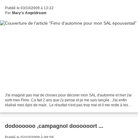
Publié le 03/10/2009 à 13:22
Par
Mary's Angeldream
J'ai imaginé pas mal de choses pour décorer mon SAL d'automne et hier j'ai
sorti mes Fimo. Ca fait 2 ans que j'y pense et je me suis lançée . J'ai enfin
réalisé mes épis de maïs . Le résultat n'est pas trop mal et il me reste à les
vernir .Il y en a très...
dodoooooo ,campagnol doooooort ...
Publié le 02/10/2009 à 09:59