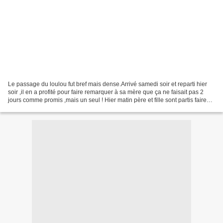
Le passage du loulou fut bref mais dense.Arrivé samedi soir et reparti hier
soir ,il en a profité pour faire remarquer à sa mère que ça ne faisait pas 2
jours comme promis ,mais un seul ! Hier matin père et fille sont partis faire
leur course de l'Xtrême...