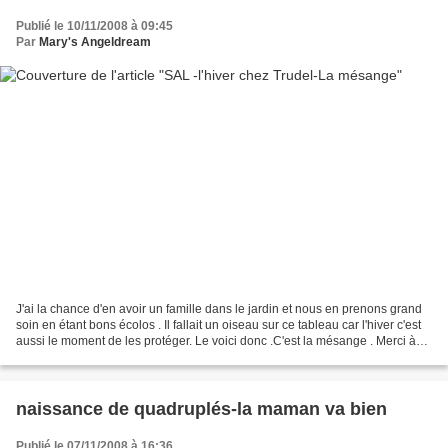
Publié le 10/11/2008 à 09:45
Par
Mary's Angeldream
J'ai la chance d'en avoir un famille dans le jardin et nous en prenons grand
soin en étant bons écolos . Il fallait un oiseau sur ce tableau car l'hiver c'est
aussi le moment de les protéger. Le voici donc .C'est la mésange . Merci à
celles qui me donnent...
naissance de quadruplés-la maman va bien
Publié le 07/11/2008 à 16:36