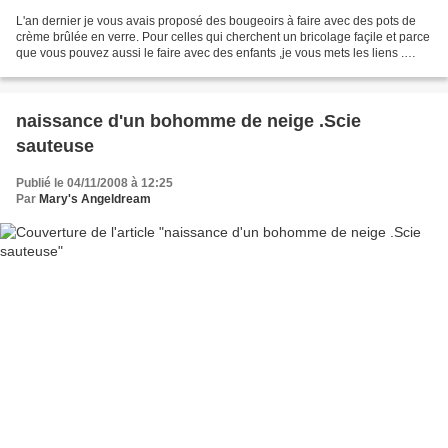
L'an dernier je vous avais proposé des bougeoirs à faire avec des pots de
crème brûlée en verre. Pour celles qui cherchent un bricolage façile et parce
que vous pouvez aussi le faire avec des enfants ,je vous mets les liens .
http://www.mary-angeldream.net/article-13933718.html...
naissance d'un bohomme de neige .Scie
sauteuse
Publié le 04/11/2008 à 12:25
Par
Mary's Angeldream