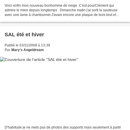
Voici enfin mon nouveau bonhomme de neige .C'est pourClément qui
admire le mien depuis longtemps . Dimanche matin j'ai sorti la sauteuse
avec une lame à chantourner.J'avais encore une plaque de bois brut et
après un coup de crayon j'ai scié.J'ai laissé...
SAL été et hiver
Publié le 03/11/2008 à 13:38
Par
Mary's Angeldream
D'habitude je ne mets pas de photos des supports mais seulement à partir