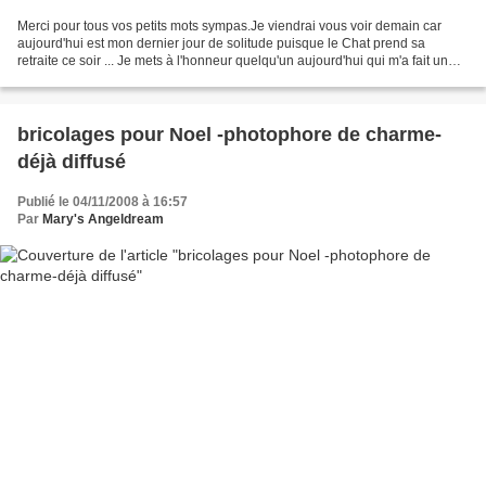
Merci pour tous vos petits mots sympas.Je viendrai vous voir demain car
aujourd'hui est mon dernier jour de solitude puisque le Chat prend sa
retraite ce soir ... Je mets à l'honneur quelqu'un aujourd'hui qui m'a fait un
très grand plaisir .Elle est toute...
bricolages pour Noel -photophore de charme-
déjà diffusé
Publié le 04/11/2008 à 16:57
Par
Mary's Angeldream