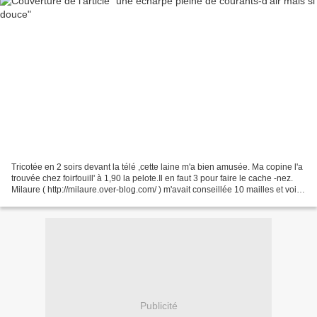
Tricotée en 2 soirs devant la télé ,cette laine m'a bien amusée. Ma copine l'a
trouvée chez foirfouill' à 1,90 la pelote.Il en faut 3 pour faire le cache -nez.
Milaure ( http://milaure.over-blog.com/ ) m'avait conseillée 10 mailles et voici
ce que ça...
Publicité