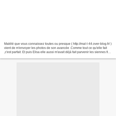
Malélé que vous connaissez toutes ou presque ( http://mal-l-44.over-blog.fr/ )
vient de m'envoyer les photos de son avancée .Comme tout ce qu'elle fait
,c'est parfait. Et puis Elisa elle aussi m'avait déjà fait parvenir les siennes fin
de semaine et je...