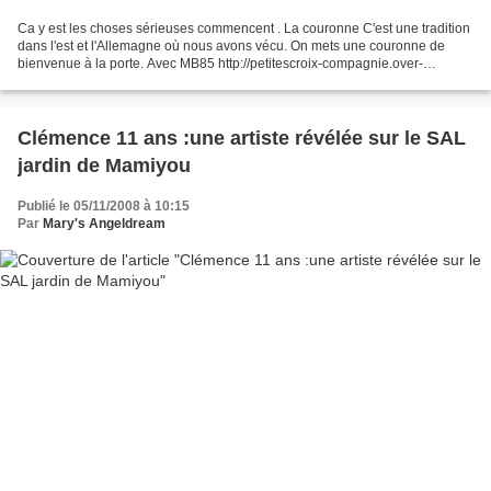
Ca y est les choses sérieuses commencent . La couronne C'est une tradition
dans l'est et l'Allemagne où nous avons vécu. On mets une couronne de
bienvenue à la porte. Avec MB85 http://petitescroix-compagnie.over-
blog.com/ ) nous en avons fait des bricolages...
Clémence 11 ans :une artiste révélée sur le SAL
jardin de Mamiyou
Publié le 05/11/2008 à 10:15
Par
Mary's Angeldream