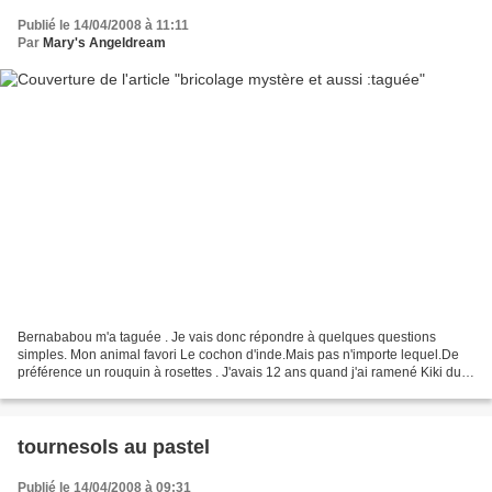
Publié le 14/04/2008 à 11:11
Par
Mary's Angeldream
Bernababou m'a taguée . Je vais donc répondre à quelques questions
simples. Mon animal favori Le cochon d'inde.Mais pas n'importe lequel.De
préférence un rouquin à rosettes . J'avais 12 ans quand j'ai ramené Kiki du
clapier d'un papy du village .Je suis...
tournesols au pastel
Publié le 14/04/2008 à 09:31