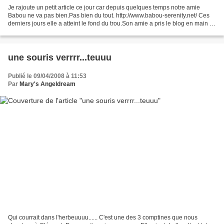
Je rajoute un petit article ce jour car depuis quelques temps notre amie
Babou ne va pas bien.Pas bien du tout. http://www.babou-serenity.net/ Ces
derniers jours elle a atteint le fond du trou.Son amie a pris le blog en main et
demande à celles qui le...
une souris verrrr...teuuu
Publié le 09/04/2008 à 11:53
Par
Mary's Angeldream
Qui courrait dans l'herbeuuuu...... C'est une des 3 comptines que nous