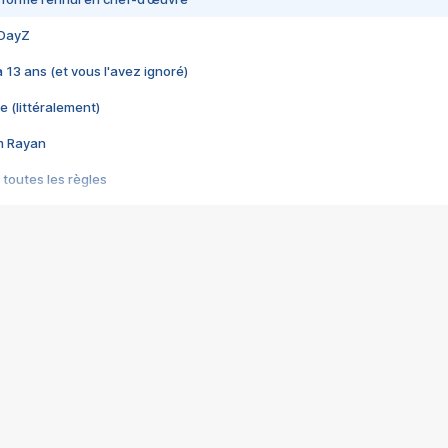
 DayZ
 a 13 ans (et vous l'avez ignoré)
e (littéralement)
im Rayan
 toutes les règles
s les jeux vidéo
us choquant de Rockstar ? - Le scandale BULLY
e plus moche de Steam
du RÊVE tourne au CAUCHEMAR
pendant 8 heures
it… à tort
umiliés par un jeu vidéo