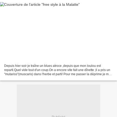
Depuis hier soir je traîne un blues atroce ,depuis que mon loulou est
reparti.Quel vide tout d'un coup.On a encore vite fait une dînette ;il a pris un
''mutariss''(muscaris) dans l'herbe et parti! Pour me passer la déprime je me
suis tapée le nettoyage...